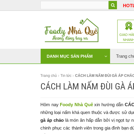
HOTL
GIAO HÀ
NHAN
Trang ch
DANH MỤC SẢN PHẨM
Trang chủ
Tin tức
CÁCH LÀM NẤM ĐÙI GÀ ÁP CHẢ
CÁCH LÀM NẤM ĐÙI GÀ Á
Hôm nay
Foody Nhà Quê
xin hướng dẫn
CÁC
những loại nấm khá quen thuộc và được sử dụ
gà áp chảo
là món ăn hấp dẫn bởi vị ngọt tự n
chinh phục các thành viên trong gia đình bạn 