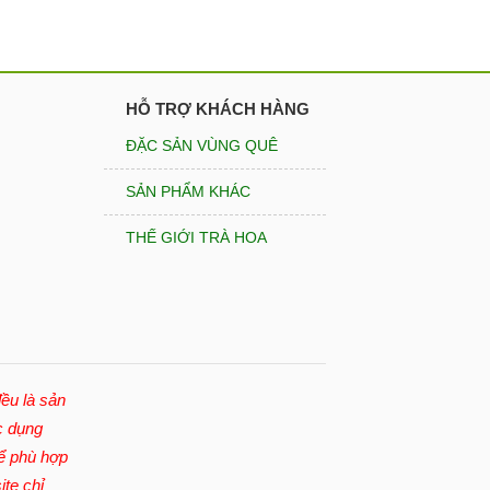
HỖ TRỢ KHÁCH HÀNG
ĐẶC SẢN VÙNG QUÊ
SẢN PHẨM KHÁC
THẾ GIỚI TRÀ HOA
ều là sản
c dụng
để phù hợp
ite chỉ