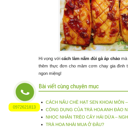
Hi vọng với
cách làm nấm đùi gà áp chảo
mà 
thêm thực đơn cho mâm cơm chay gia đình t
ngon miệng!
Bài viết cùng chuyên mục
CÁCH NẤU CHÈ HẠT SEN KHOAI MÔN –
0972621813
CÔNG DỤNG CỦA TRÀ HOA ANH ĐÀO N
NHỌC NHẰN TRÈO CÂY HÁI DỪA – NG
TRÀ HOA NHÀI MUA Ở ĐÂU?