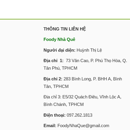
THÔNG TIN LIÊN HỆ
Foody Nhà Quê
Người đại diện:
Huỳnh Thị Lệ
Địa chỉ 1:
73 Văn Cao, P. Phú Thọ Hòa, Q.
Tân Phú, TPHCM
Địa chỉ 2:
283 Bình Long, P. BHH A, Bình
Tân, TPHCM
Địa chỉ 3: E5/32 Quách Điêu, Vĩnh Lộc A,
Bình Chánh, TPHCM
Điện thoại:
097.262.1813
Email:
FoodyNhaQue@gmail.com