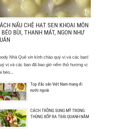
ÁCH NẤU CHÈ HẠT SEN KHOAI MÔN
 BÉO BÙI, THANH MÁT, NGON NHƯ
UÁN
oody Nhà Quê xin kính chào quý vị và các bạn!
uý vị và các bạn đã bao giờ nếm thử hương vị
i béo...
Top đặc sản Việt Nam mang đi
nước ngoài
CÁCH TRỒNG SUNG MỸ TRONG
THÙNG XỐP RA TRÁI QUANH NĂM