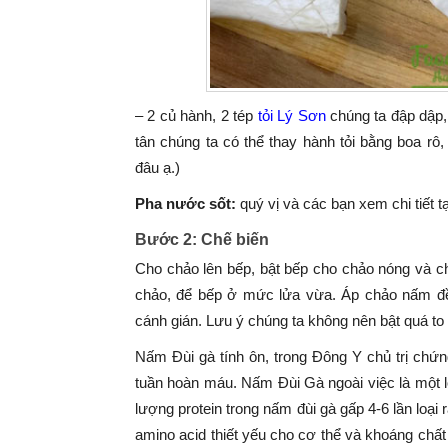
– 2 củ hành, 2 tép
tỏi Lý Sơn
chúng ta đập dập,
tân chúng ta có thể thay hành tỏi bằng boa 
đâu ạ.)
Pha nước sốt:
quý vị và các bạn xem chi tiết t
Bước 2: Chế biến
Cho chảo lên bếp, bật bếp cho chảo nóng và c
chảo, để bếp ở mức lửa vừa. Áp chảo nấm đ
cánh gián. Lưu ý chúng ta không nên bật quá to
Nấm Đùi gà tính ôn, trong Đông Y chủ trị chứng
tuần hoàn máu.
Nấm Đùi Gà ngoài việc là một l
lượng protein trong nấm đùi gà gấp 4-6 lần loạ
amino acid thiết yếu cho cơ thể và khoáng chất 