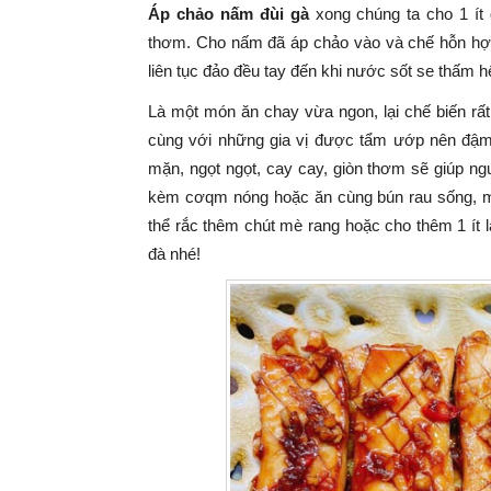
Áp chảo nấm đùi gà
xong chúng ta cho 1 ít
thơm.
Cho nấm đã áp chảo vào và chế hỗn hợp
liên tục đảo đều tay đến khi nước sốt se thấm 
Là một món ăn chay vừa ngon, lại chế biến rấ
cùng với những gia vị được tẩm ướp nên đậm
mặn, ngọt ngọt, cay cay, giòn thơm sẽ giúp n
kèm cơqm nóng hoặc ăn cùng bún rau sống, mì
thể rắc thêm chút mè rang hoặc cho thêm 1 ít 
đà nhé!