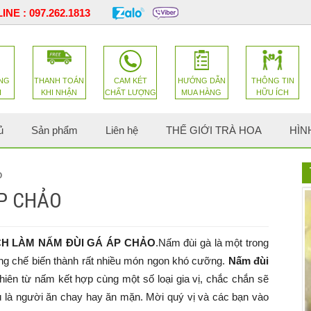
INE :
097.262.1813
NG
THANH TOÁN
CAM KÉT
HƯỚNG DẪN
THÔNG TIN
H
KHI NHẬN
CHẤT LƯỢNG
MUA HÀNG
HỮU ÍCH
ủ
Sản phẩm
Liên hệ
THẾ GIỚI TRÀ HOA
HÌN
O
P CHẢO
H LÀM NẤM ĐÙI GÁ ÁP CHẢO
.Nấm đùi gà là một trong
ng chế biến thành rất nhiều món ngon khó cưỡng.
Nấm đùi
hiên từ nấm kết hợp cùng một số loại gia vị, chắc chắn sẽ
dù là người ăn chay hay ăn mặn. Mời quý vị và các bạn vào