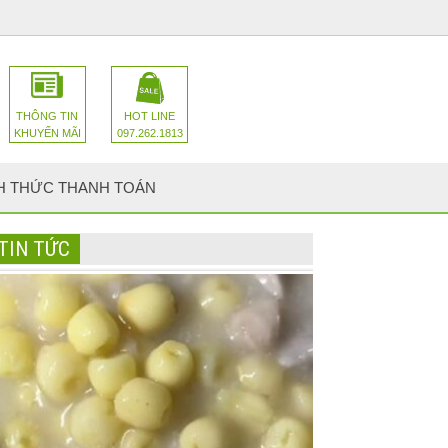
THÔNG TIN
HOT LINE
KHUYẾN MÃI
097.262.1813
H THỨC THANH TOÁN
TIN TỨC