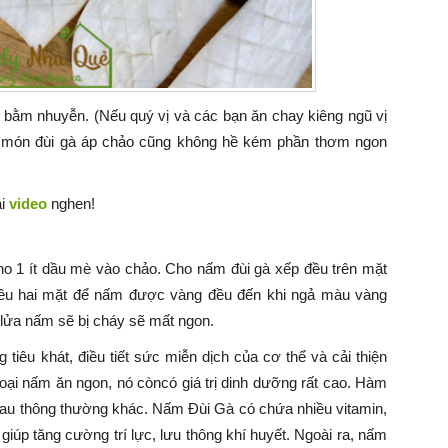
 bằm nhuyễn. (Nếu quý vị và các bạn ăn chay kiêng ngũ vị
rô, món đùi gà áp chảo cũng không hề kém phần thơm ngon
ại
video
nghen!
ho 1 ít dầu mè vào chảo. Cho nấm đùi gà xếp đều trên mặt
ều hai mặt để nấm được vàng đều đến khi ngả màu vàng
 lửa nấm sẽ bị cháy sẽ mất ngon.
 tiêu khát, điều tiết sức miễn dịch của cơ thể và cải thiện
oại nấm ăn ngon, nó còncó giá trị dinh dưỡng rất cao. Hàm
i rau thông thường khác. Nấm Đùi Gà có chứa nhiều vitamin,
giúp tăng cường trí lực, lưu thông khí huyết. Ngoài ra, nấm