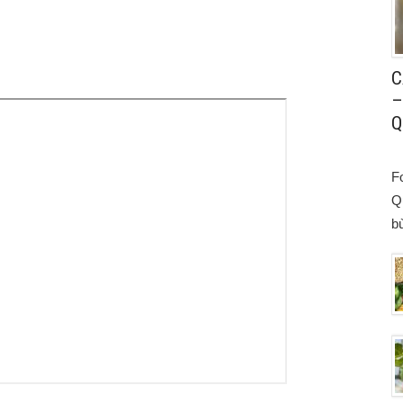
C
–
Q
F
Q
bù