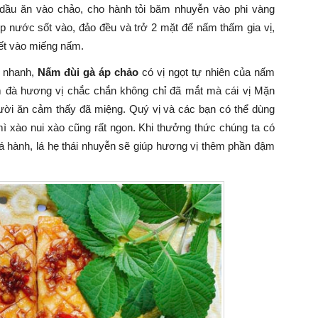
 dầu ăn vào chảo, cho hành tỏi băm nhuyễn vào phi vàng
 nước sốt vào, đảo đều và trở 2 mặt để nấm thấm gia vị,
hết vào miếng nấm.
t nhanh,
Nấm đùi gà áp chảo
có vị ngọt tự nhiên của nấm
 đà hương vị chắc chắn không chỉ đã mắt mà cái vị Mặn
gười ăn cảm thấy đã miệng. Quý vị và các bạn có thể dùng
 xào nui xào cũng rất ngon. Khi thưởng thức chúng ta có
lá hành, lá hẹ thái nhuyễn sẽ giúp hương vị thêm phần đậm