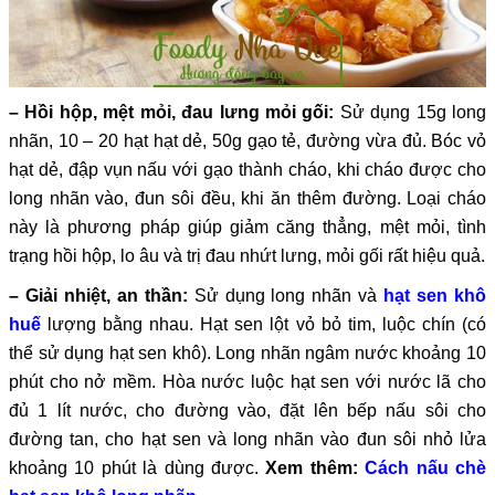
– Hồi hộp, mệt mỏi, đau lưng mỏi gối:
Sử dụng 15g long
nhãn, 10 – 20 hạt hạt dẻ, 50g gạo tẻ, đường vừa đủ. Bóc vỏ
hạt dẻ, đập vụn nấu với gạo thành cháo, khi cháo được cho
long nhãn vào, đun sôi đều, khi ăn thêm đường. Loại cháo
này là phương pháp giúp giảm căng thẳng, mệt mỏi, tình
trạng hồi hộp, lo âu và trị đau nhứt lưng, mỏi gối rất hiệu quả.
– Giải nhiệt, an thần:
Sử dụng long nhãn và
hạt sen khô
huế
lượng bằng nhau. Hạt sen lột vỏ bỏ tim, luộc chín (có
thể sử dụng hạt sen khô). Long nhãn ngâm nước khoảng 10
phút cho nở mềm. Hòa nước luộc hạt sen với nước lã cho
đủ 1 lít nước, cho đường vào, đặt lên bếp nấu sôi cho
đường tan, cho hạt sen và long nhãn vào đun sôi nhỏ lửa
khoảng 10 phút là dùng được.
Xem thêm:
Cách nấu chè