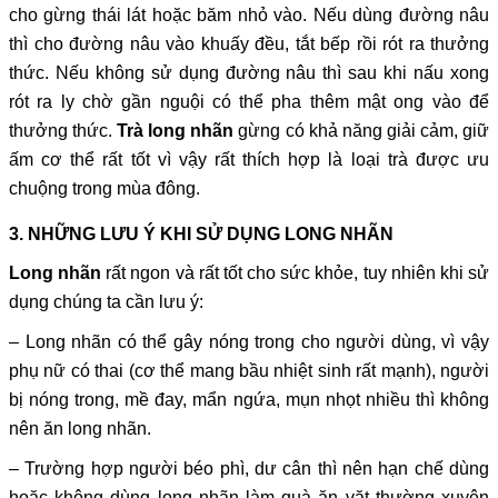
cho gừng thái lát hoặc băm nhỏ vào. Nếu dùng đường nâu
thì cho đường nâu vào khuấy đều, tắt bếp rồi rót ra thưởng
thức. Nếu không sử dụng đường nâu thì sau khi nấu xong
rót ra ly chờ gần nguội có thể pha thêm mật ong vào để
thưởng thức.
Trà long nhãn
gừng có khả năng giải cảm, giữ
ấm cơ thể rất tốt vì vậy rất thích hợp là loại trà được ưu
chuộng trong mùa đông.
3. NHỮNG LƯU Ý KHI SỬ DỤNG LONG NHÃN
Long nhãn
rất ngon và rất tốt cho sức khỏe, tuy nhiên khi sử
dụng chúng ta cần lưu ý:
– Long nhãn có thể gây nóng trong cho người dùng, vì vậy
phụ nữ có thai (cơ thể mang bầu nhiệt sinh rất mạnh), người
bị nóng trong, mề đay, mẩn ngứa, mụn nhọt nhiều thì không
nên ăn long nhãn.
– Trường hợp người béo phì, dư cân thì nên hạn chế dùng
hoặc không dùng long nhãn làm quà ăn vặt thường xuyên