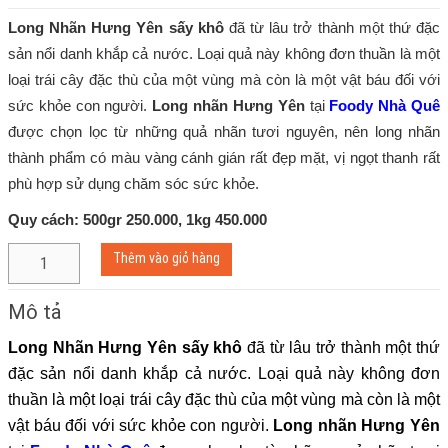
Long Nhãn Hưng Yên sấy khô
đã từ lâu trở thành một thứ đặc
sản nổi danh khắp cả nước. Loại quả này không đơn thuần là một
loại trái cây đặc thù của một vùng mà còn là một vật báu đối với
sức khỏe con người.
Long nhãn Hưng Yên
tại
Foody Nhà Quê
được chọn lọc từ những quả nhãn tươi nguyên, nên long nhãn
thành phẩm có màu vàng cánh gián rất đẹp mặt, vị ngọt thanh rất
phù hợp sử dụng chăm sóc sức khỏe.
Quy cách: 500gr 250.000, 1kg 450.000
LONG
Thêm vào giỏ hàng
NHÃN
HƯNG
Mô tả
YÊN
SẤY
Long Nhãn Hưng Yên sấy khô
đã từ lâu trở thành một thứ
KHÔ
đặc sản nổi danh khắp cả nước. Loại quả này không đơn
số
lượng
thuần là một loại trái cây đặc thù của một vùng mà còn là một
vật báu đối với sức khỏe con người.
Long nhãn Hưng Yên