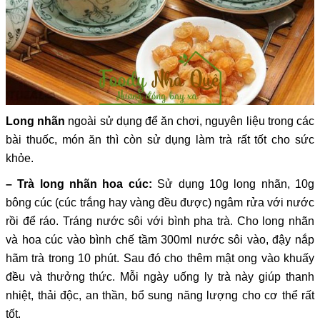
Long nhãn
ngoài sử dụng để ăn chơi, nguyên liệu trong các
bài thuốc, món ăn thì còn sử dụng làm trà rất tốt cho sức
khỏe.
– Trà long nhãn hoa cúc:
Sử dụng 10g long nhãn, 10g
bông cúc (cúc trắng hay vàng đều được) ngâm rửa với nước
rồi để ráo. Tráng nước sôi với bình pha trà. Cho long nhãn
và hoa cúc vào bình chế tầm 300ml nước sôi vào, đậy nắp
hãm trà trong 10 phút. Sau đó cho thêm mật ong vào khuấy
đều và thưởng thức. Mỗi ngày uống ly trà này giúp thanh
nhiệt, thải độc, an thần, bổ sung năng lượng cho cơ thể rất
tốt.