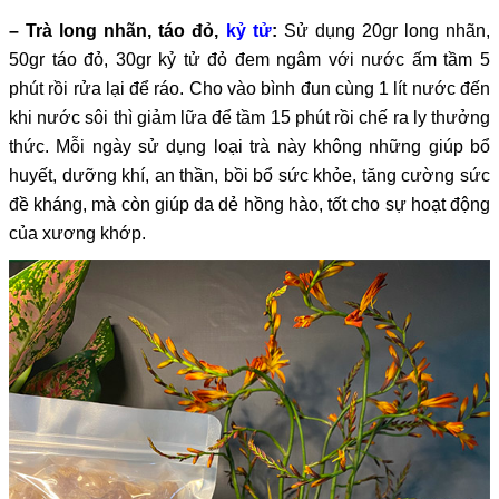
– Trà long nhãn, táo đỏ,
kỷ tử
:
Sử dụng 20gr long nhãn,
50gr táo đỏ, 30gr kỷ tử đỏ đem ngâm với nước ấm tầm 5
phút rồi rửa lại để ráo. Cho vào bình đun cùng 1 lít nước đến
khi nước sôi thì giảm lữa để tầm 15 phút rồi chế ra ly thưởng
thức. Mỗi ngày sử dụng loại trà này không những giúp bổ
huyết, dưỡng khí, an thần, bồi bổ sức khỏe, tăng cường sức
đề kháng, mà còn giúp da dẻ hồng hào, tốt cho sự hoạt động
của xương khớp.