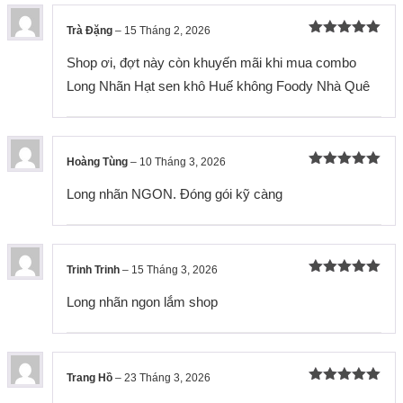
Trà Đặng
–
15 Tháng 2, 2026
Được xếp
hạng
5
5
Shop ơi, đợt này còn khuyến mãi khi mua combo
sao
Long Nhãn Hạt sen khô Huế không Foody Nhà Quê
Hoàng Tùng
–
10 Tháng 3, 2026
Được xếp
hạng
5
5
Long nhãn NGON. Đóng gói kỹ càng
sao
Trinh Trinh
–
15 Tháng 3, 2026
Được xếp
hạng
5
5
Long nhãn ngon lắm shop
sao
Trang Hồ
–
23 Tháng 3, 2026
Được xếp