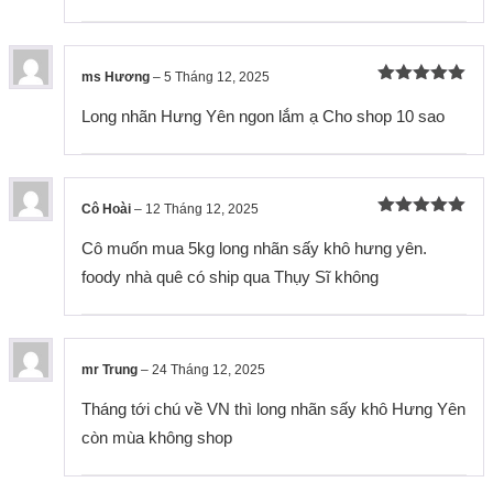
ms Hương
–
5 Tháng 12, 2025
Được xếp
hạng
5
5
Long nhãn Hưng Yên ngon lắm ạ Cho shop 10 sao
sao
Cô Hoài
–
12 Tháng 12, 2025
Được xếp
hạng
5
5
Cô muốn mua 5kg long nhãn sấy khô hưng yên.
sao
foody nhà quê có ship qua Thụy Sĩ không
mr Trung
–
24 Tháng 12, 2025
Tháng tới chú về VN thì long nhãn sấy khô Hưng Yên
còn mùa không shop