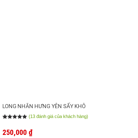
LONG NHÃN HƯNG YÊN SẤY KHÔ
(
13
đánh giá của khách hàng)
5.00
12
trên 5
dựa trên
250,000
₫
đánh giá