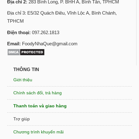
Địa chỉ 2:
283 Bình Long, P. BHH A, Bình Tân, TPHCM
Địa chỉ 3: E5/32 Quách Điêu, Vĩnh Lộc A, Bình Chánh,
TPHCM
Điện thoại:
097.262.1813
Email:
FoodyNhaQue@gmail.com
THÔNG TIN
Giới thiệu
Chính sách đổi, trả hàng
Thanh toán và giao hàng
Trợ giúp
Chương trình khuyến mãi