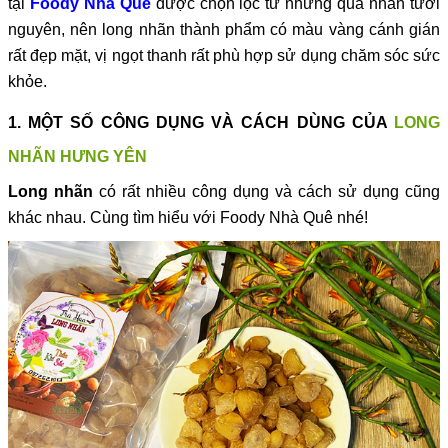
tại
Foody Nhà Quê
được chọn lọc từ những quả nhãn tươi
nguyên, nên long nhãn thành phẩm có màu vàng cánh gián
rất đẹp mặt, vị ngọt thanh rất phù hợp sử dụng chăm sóc sức
khỏe.
1. MỘT SỐ CÔNG DỤNG VÀ CÁCH DÙNG CỦA
LONG
NHÃN HƯNG YÊN
Long nhãn
có rất nhiều công dụng và cách sử dụng cũng
khác nhau. Cùng tìm hiểu với Foody Nhà Quê nhé!