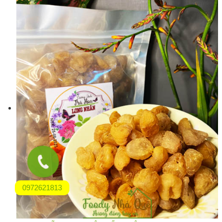
0972621813