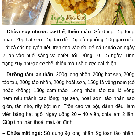
– Chữa suy nhược cơ thể, thiếu máu:
Sử dụng 15g long
nhãn, 20g hạt sen, 15g táo đỏ, 15g đậu phộng, 50g gạo nếp.
Tất cả các nguyên liệu trên cho vào nồi để nấu cháo ăn ngày
2 lần vào buổi sáng và chiều tối. Dùng 10 -15 ngày. Tình
trạng suy nhược cơ thể, thiếu máu sẽ được cải thiện.
– Dưỡng tâm, an thần:
200g long nhãn, 200g hạt sen, 200g
táo tàu, 200g táo nhân, 200g hoài sơn, 150g lá vông nem (có
hoặc không), 130g cam thảo. Long nhãn, táo tàu, lá vông
nem nấu thành cao lỏng; hạt sen, hoài sơn, táo nhân sao
giòn, tán nhỏ, rây bột mịn. Trộn cao và bột, đánh đều, làm
viên bằng hạt ngô. Ngày uống 20 – 40 viên, chia làm 2 lần.
Giúp tinh thần thoải mái, ổn định.
– Chữa mất ngủ:
Sử dụng 9g long nhãn, 9g toan táo nhân,