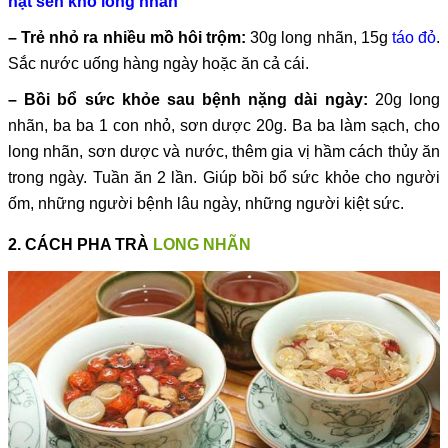
hạt sen khô long nhãn
– Trẻ nhỏ ra nhiều mồ hôi trộm:
30g long nhãn, 15g
táo đỏ
.
Sắc nước uống hàng ngày hoặc ăn cả cái.
– Bồi bổ sức khỏe sau bệnh nặng dài ngày:
20g long
nhãn, ba ba 1 con nhỏ, sơn dược 20g. Ba ba làm sạch, cho
long nhãn, sơn dược và nước, thêm gia vị hầm cách thủy ăn
trong ngày. Tuần ăn 2 lần. Giúp bồi bổ sức khỏe cho người
ốm, những người bệnh lâu ngày, những người kiệt sức.
2. CÁCH PHA TRÀ
LONG NHÃN