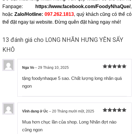
Fanpage:
https://www.facebook.com/FoodyNhaQue/
,
hoặc
Zalo/Hotline:
097.262.1813
, quý khách cũng có thể có
thể đặt ngay tại website. Đừng quên đặt hàng ngay nhé!
13 đánh giá cho
LONG NHÃN HƯNG YÊN SẤY
KHÔ
Nga Vo
–
29 Tháng 10, 2025
Được xếp
hạng
5
5
tặng foodynhaque 5 sao. Chất lượng long nhãn quá
sao
ngon
Vĩnh đang ở Úc
–
20 Tháng mười một, 2025
Được xếp
hạng
5
5
Mua hơn chục lần của shop. Long Nhãn đợt nào
sao
cũng ngon