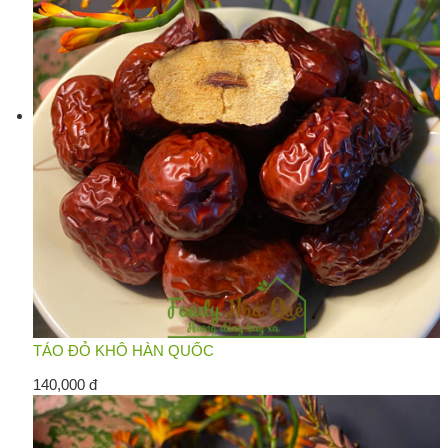
TÁO ĐỎ KHÔ HÀN QUỐC
140,000 đ