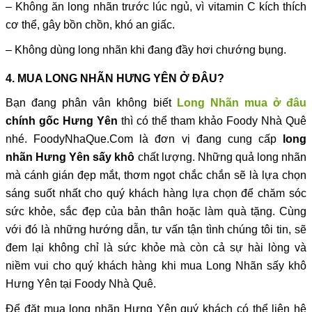
– Không ăn long nhãn trước lúc ngủ, vì vitamin C kích thích
cơ thể, gây bồn chồn, khó an giấc.
– Không dùng long nhãn khi đang đầy hơi chướng bụng.
4. MUA LONG NHÃN HƯNG YÊN Ở ĐÂU?
Bạn đang phân vân không biết
Long Nhãn mua ở đâu
chính gốc Hưng Yên
thì có thể tham khảo Foody Nhà Quê
nhé. FoodyNhaQue.Com là đơn vị đang cung cấp
long
nhãn Hưng Yên sấy khô
chất lượng. Những quả long nhãn
mà cánh gián đẹp mắt, thơm ngọt chắc chắn sẽ là lựa chọn
sáng suốt nhất cho quý khách hàng lựa chọn để chăm sóc
sức khỏe, sắc đẹp của bản thân hoặc làm quà tặng. Cùng
với đó là những hướng dẫn, tư vấn tận tình chúng tôi tin, sẽ
đem lại không chỉ là sức khỏe mà còn cả sự hài lòng và
niềm vui cho quý khách hàng khi mua Long Nhãn sấy khô
Hưng Yên tại Foody Nhà Quê.
Để đặt mua long nhãn Hưng Yên quý khách có thể liên hệ