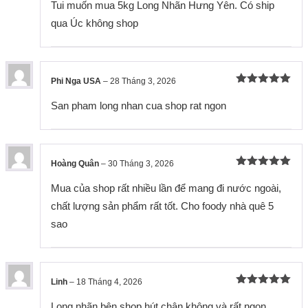
hạng
5
5
Tui muốn mua 5kg Long Nhãn Hưng Yên. Có ship
sao
qua Úc không shop
Phi Nga USA
–
28 Tháng 3, 2026
Được xếp
hạng
5
5
San pham long nhan cua shop rat ngon
sao
Hoàng Quân
–
30 Tháng 3, 2026
Được xếp
hạng
5
5
Mua của shop rất nhiều lần để mang đi nước ngoài,
sao
chất lượng sản phẩm rất tốt. Cho foody nhà quê 5
sao
Linh
–
18 Tháng 4, 2026
Được xếp
hạng
5
5
Long nhãn bên shop hút chân không và rất ngon.