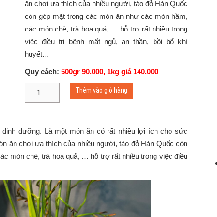
ăn chơi ưa thích của nhiều người, táo đỏ Hàn Quốc
còn góp mặt trong các món ăn như các món hầm,
các món chè, trà hoa quả, … hỗ trợ rất nhiều trong
việc điều trị bệnh mất ngủ, an thần, bồi bổ khí
huyết…
Quy cách:
500gr 90.000, 1kg giá 140.000
TÁO
Thêm vào giỏ hàng
ĐỎ
KHÔ
HÀN
QUỐC
 dinh dưỡng. Là một món ăn có rất nhiều lợi ích cho sức
số
món ăn chơi ưa thích của nhiều người, táo đỏ Hàn Quốc còn
lượng
 món chè, trà hoa quả, … hỗ trợ rất nhiều trong việc điều