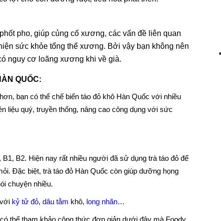
phốt pho, giúp củng cố xương, các vấn đề liên quan
hiện sức khỏe tổng thể xương. Bởi vậy bạn không nên
có nguy cơ loãng xương khi về già.
HÀN QUỐC:
hơn, bạn có thể chế biến táo đỏ khô Hàn Quốc với nhiều
n liệu quý, truyền thống, nâng cao công dụng với sức
A, B1, B2. Hiện nay rất nhiều người
đã sử dụng trà táo đỏ để
mỏi. Đặc biệt, trà táo đỏ Hàn Quốc còn giúp dưỡng họng
ói chuyện nhiều.
 với
kỷ tử đỏ
,
dâu tằm
khô,
long nhãn
…
n có thể tham khảo công thức đơn giản dưới đây mà Foody