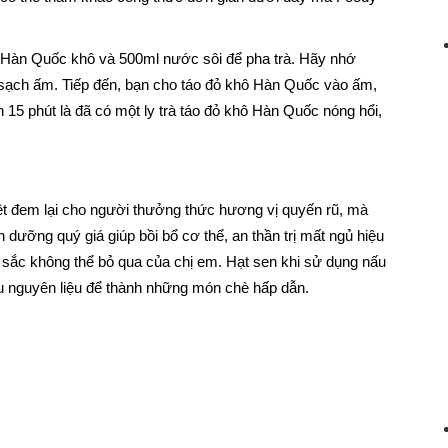
ỏ Hàn Quốc khô và 500ml nước sôi để pha trà. Hãy nhớ
m sạch ấm. Tiếp đến, bạn cho táo đỏ khô Hàn Quốc vào ấm,
 15 phút là đã có một ly trà táo đỏ khô Hàn Quốc nóng hổi,
hiệt đem lại cho người thưởng thức hương vị quyến rũ, mà
dưỡng quý giá giúp bồi bổ cơ thể, an thần trị mất ngủ hiệu
 sắc không thể bỏ qua của chị em. Hạt sen khi sử dụng nấu
ều nguyên liệu để thành những món chè hấp dẫn.