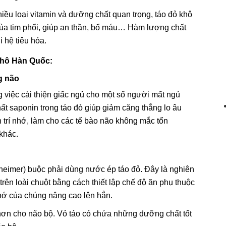
hiều loại vitamin và dưỡng chất quan trọng, táo đỏ khô
của tim phổi, giúp an thần, bổ máu… Hàm lượng chất
 hệ tiêu hóa.
khô Hàn Quốc:
g não
g việc cải thiện giấc ngủ cho một số người mất ngủ
hất saponin trong táo đỏ giúp giảm căng thẳng lo âu
n trí nhớ, làm cho các tế bào não không mắc tổn
khác.
zheimer) buộc phải dùng nước ép táo đỏ. Đây là nghiên
rên loài chuột bằng cách thiết lập chế độ ăn phụ thuộc
nhớ của chúng nâng cao lên hẳn.
hơn cho não bộ. Vỏ táo có chứa những dưỡng chất tốt