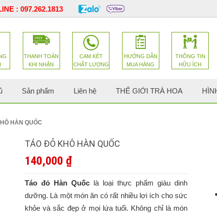
INE :
097.262.1813
NG
THANH TOÁN
CAM KÉT
HƯỚNG DẪN
THÔNG TIN
H
KHI NHẬN
CHẤT LƯỢNG
MUA HÀNG
HỮU ÍCH
ủ
Sản phẩm
Liên hệ
THẾ GIỚI TRÀ HOA
HÌN
KHÔ HÀN QUỐC
TÁO ĐỎ KHÔ HÀN QUỐC
140,000
₫
Táo đỏ Hàn Quốc
là loại thực phẩm giàu dinh
dưỡng. Là một món ăn có rất nhiều lợi ích cho sức
khỏe và sắc đẹp ở mọi lứa tuổi. Không chỉ là món