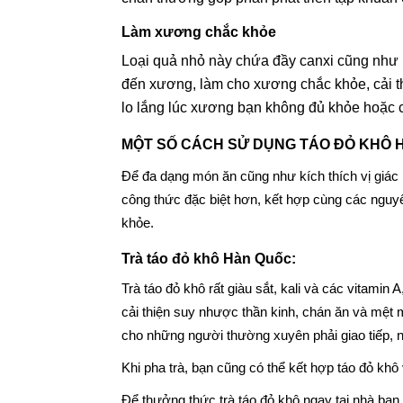
Làm xương chắc khỏe
Loại quả nhỏ này chứa đầy canxi cũng như 
đến xương, làm cho xương chắc khỏe, cải t
lo lắng lúc xương bạn không đủ khỏe hoặc 
MỘT SỐ CÁCH SỬ DỤNG TÁO ĐỎ KHÔ 
Để đa dạng món ăn cũng như kích thích vị giác 
công thức đặc biệt hơn, kết hợp cùng các nguyê
khỏe.
Trà táo đỏ khô Hàn Quốc:
Trà táo đỏ khô rất giàu sắt, kali và các vitamin 
cải thiện suy nhược thần kinh, chán ăn và mệt 
cho những người thường xuyên phải giao tiếp, n
Khi pha trà, bạn cũng có thể kết hợp táo đỏ khô
Để thưởng thức trà táo đỏ khô ngay tại nhà bạ