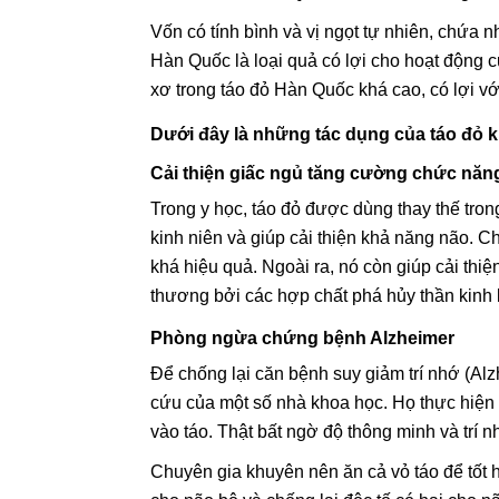
Vốn có tính bình và vị ngọt tự nhiên, chứa n
Hàn Quốc là loại quả có lợi cho hoạt động 
xơ trong táo đỏ Hàn Quốc khá cao, có lợi với
Dưới đây là những tác dụng của táo đỏ 
Cải thiện giấc ngủ tăng cường chức năn
Trong y học, táo đỏ được dùng thay thế tron
kinh niên và giúp cải thiện khả năng não. C
khá hiệu quả. Ngoài ra, nó còn giúp cải thiệ
thương bởi các hợp chất phá hủy thần kinh 
Phòng ngừa chứng bệnh Alzheimer
Để chống lại căn bệnh suy giảm trí nhớ (Al
cứu của một số nhà khoa học. Họ thực hiện t
vào táo. Thật bất ngờ độ thông minh và trí 
Chuyên gia khuyên nên ăn cả vỏ táo để tốt 