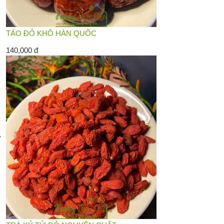
TÁO ĐỎ KHÔ HÀN QUỐC
140,000 đ