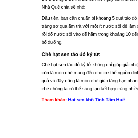
Nhà Quê chia sẽ nhé:
Đầu tiên, bạn cần chuẩn bị khoảng 5 quả táo đ
tráng sơ qua ấm trà với một ít nước sôi để là
rồi đổ nước sôi vào để hãm trong khoảng 10 đến
bổ dưỡng.
Chè hạt sen táo đỏ kỷ tử:
Chè hạt sen táo đỏ kỷ tử không chỉ giúp giải n
còn là món chè mang đến cho cơ thể nguồn dinh 
quả và đây cũng là món chè giúp tăng hạn nhan
chè chúng ta có thể sáng tạo kết hợp cùng nhi
Tham khảo:
Hạt sen khô Tịnh Tâm Huế