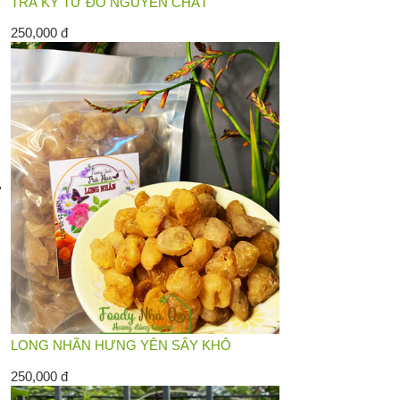
TRÀ KỶ TỬ ĐỎ NGUYÊN CHẤT
250,000 đ
LONG NHÃN HƯNG YÊN SẤY KHÔ
250,000 đ