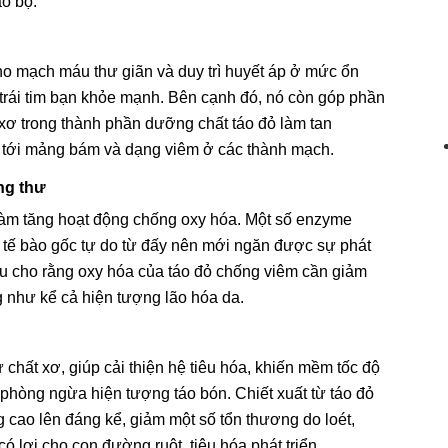
ão bộ.
 cho mạch máu thư giãn và duy trì huyết áp ở mức ổn
 trái tim bạn khỏe mạnh. Bên cạnh đó, nó còn góp phần
 xơ trong thành phần dưỡng chất táo đỏ làm tan
n tới mảng bám và dạng viêm ở các thành mạch.
ng thư
 làm tăng hoạt động chống oxy hóa. Một số enzyme
tế bào gốc tự do từ đấy nên mới ngăn được sự phát
u cho rằng oxy hóa của táo đỏ chống viêm cần giảm
g như kể cả hiện tượng lão hóa da.
 chất xơ, giúp cải thiện hệ tiêu hóa, khiến mềm tốc độ
 phòng ngừa hiện tượng táo bón. Chiết xuất từ táo đỏ
 cao lên đáng kể, giảm một số tổn thương do loét,
ó lợi cho con đường ruột, tiêu hóa phát triển.