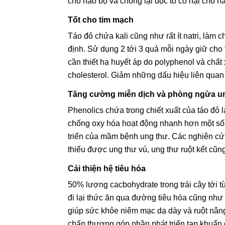
cho não bộ và chống lại độc tố có hại cho n
Tốt cho tim mạch
Táo đỏ chứa kali cũng như rất ít natri, làm
định. Sử dụng 2 tới 3 quả mỗi ngày giữ cho
cần thiết hạ huyết áp do polyphenol và chất
cholesterol. Giảm những dấu hiệu liên qua
Tăng cường miễn dịch và phòng ngừa u
Phenolics chứa trong chiết xuất của táo đỏ
chống oxy hóa hoạt động nhanh hơn một số 
triển của mầm bệnh ung thư. Các nghiên cứ
thiểu được ung thư vú, ung thư ruột kết cũn
Cải thiện hệ tiêu hóa
50% lượng cacbohydrate trong trái cây tới từ
đi lại thức ăn qua đường tiêu hóa cũng như
giúp sức khỏe niêm mạc dạ dày và ruột nâng
chấn thương góp phần phát triển tạp khuẩn c