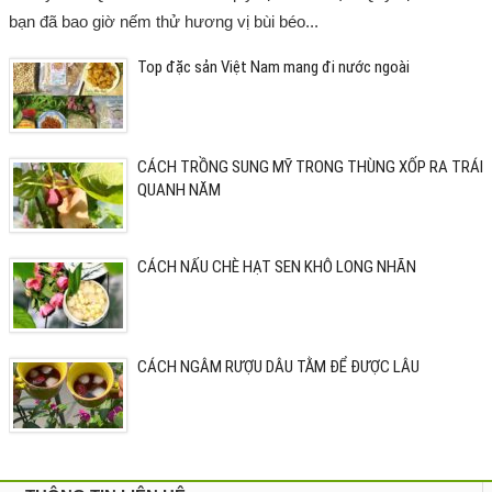
bạn đã bao giờ nếm thử hương vị bùi béo...
Top đặc sản Việt Nam mang đi nước ngoài
CÁCH TRỒNG SUNG MỸ TRONG THÙNG XỐP RA TRÁI
QUANH NĂM
CÁCH NẤU CHÈ HẠT SEN KHÔ LONG NHÃN
CÁCH NGÂM RƯỢU DÂU TẰM ĐỂ ĐƯỢC LÂU