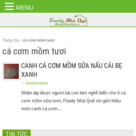
MENU
CLOSE
MENU
Trang chủ
cá cơm mồm tươi
cá cơm mồm tươi
CANH CÁ CƠM MỒM SỮA NẤU CẢI BẸ
XANH
by
foodynhaque
-
Nhân dịp được người bà con làm nghề biển cho ít cá
cơm mồm sữa tươi, Foody Nhà Quê xin giới thiệu
món canh cá cơm...
TIN TỨC