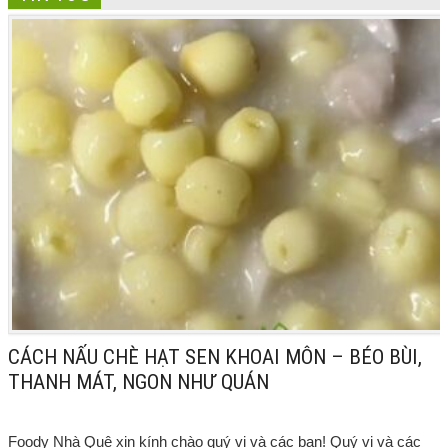
CÁCH NẤU CHÈ HẠT SEN KHOAI MÔN – BÉO BÙI,
THANH MÁT, NGON NHƯ QUÁN
Foody Nhà Quê xin kính chào quý vị và các bạn! Quý vị và các