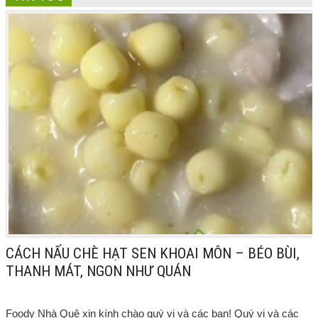
CÁCH NẤU CHÈ HẠT SEN KHOAI MÔN – BÉO BÙI,
THANH MÁT, NGON NHƯ QUÁN
Foody Nhà Quê xin kính chào quý vị và các bạn! Quý vị và các