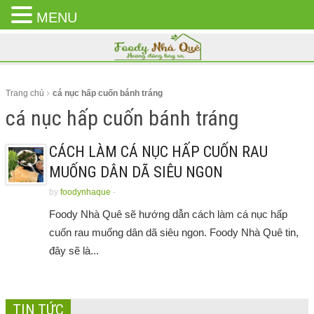
MENU
CLOSE
MENU
Trang chủ
cá nục hấp cuốn bánh tráng
cá nục hấp cuốn bánh tráng
CÁCH LÀM CÁ NỤC HẤP CUỐN RAU
MUỐNG DÂN DÃ SIÊU NGON
by
foodynhaque
-
Foody Nhà Quê sẽ hướng dẫn cách làm cá nục hấp
cuốn rau muống dân dã siêu ngon. Foody Nhà Quê tin,
đây sẽ là...
TIN TỨC