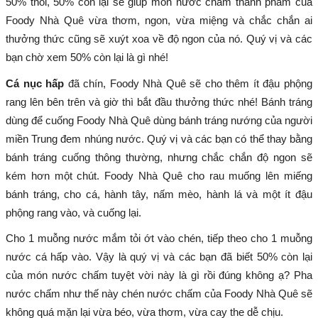
50% thôi, 50% còn lại sẽ giúp món nước chấm thành phẩm của
Foody Nhà Quê vừa thơm, ngon, vừa miệng và chắc chắn ai
thưởng thức cũng sẽ xuýt xoa về độ ngon của nó. Quý vị và các
bạn chờ xem 50% còn lại là gì nhé!
Cá nục hấp
đã chín, Foody Nhà Quê sẽ cho thêm ít đậu phộng
rang lên bên trên và giờ thì bắt đầu thưởng thức nhé! Bánh tráng
dùng để cuống Foody Nhà Quê dùng bánh tráng nướng của người
miền Trung đem nhúng nước. Quý vị và các bạn có thể thay bằng
bánh tráng cuống thông thường, nhưng chắc chắn độ ngon sẽ
kém hơn một chút. Foody Nhà Quê cho rau muống lên miếng
bánh tráng, cho cá, hành tây, nấm mèo, hành lá và một ít đậu
phộng rang vào, và cuống lại.
Cho 1 muỗng nước mắm tỏi ớt vào chén, tiếp theo cho 1 muỗng
nước cá hấp vào. Vậy là quý vị và các bạn đã biết 50% còn lại
của món nước chấm tuyệt vời này là gì rồi đúng không ạ? Pha
nước chấm như thế này chén nước chấm của Foody Nhà Quê sẽ
không quá mặn lại vừa béo, vừa thơm, vừa cay the dễ chịu.