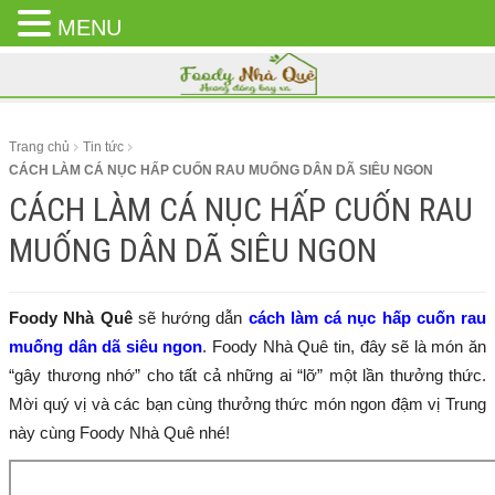
MENU
CLOSE
MENU
Trang chủ
Tin tức
CÁCH LÀM CÁ NỤC HẤP CUỐN RAU MUỐNG DÂN DÃ SIÊU NGON
CÁCH LÀM CÁ NỤC HẤP CUỐN RAU
MUỐNG DÂN DÃ SIÊU NGON
Foody Nhà Quê
sẽ hướng dẫn
cách làm cá nục hấp cuốn rau
muống dân dã siêu ngon
. Foody Nhà Quê tin, đây sẽ là món ăn
“gây thương nhớ” cho tất cả những ai “lỡ” một lần thưởng thức.
Mời quý vị và các bạn cùng thưởng thức món ngon đậm vị Trung
này cùng Foody Nhà Quê nhé!