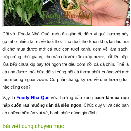
Đối với Foody Nhà Quê, món ăn giản dị, đậm vị quê hương này
gợi nhớ nhiều kí ức về tuổi thơ. Thời tuổi thơ khốn khó, lâu lâu má
đi chợ mua được mớ cá nục con tươi xanh, đem về làm sạch,
ướp cùng chút gia vị, cho vào nồi với xâm xấp nước, bắt lên bếp,
lửa bếp chưa kịp bay tới ngọn tre đầu xóm nồi cá đã chín. Thế là
cả nhà được một bữa đổi vị cùng nồi cá thơm phứt cuộng với mớ
rau muống ngoài vườn. Có phải chăng, ký ức về quê hương lúc
nào cũng đẹp?
Vậy là
Foody Nhà Quê
vừa hướng dẫn xong
cách làm cá nục
hấp cuốn rau muống dân dã siêu ngon
. Chúc quý vị và các bạn
có những bữa ăn vui vẻ, hạnh phúc cùng gia đình.
Bài viết cùng chuyên mục