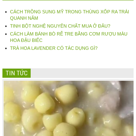
CÁCH TRỒNG SUNG MỸ TRONG THÙNG XỐP RA TRÁI
QUANH NĂM
TINH BỘT NGHỆ NGUYÊN CHẤT MUA Ở ĐÂU?
CÁCH LÀM BÁNH BÒ RỄ TRE BẰNG CƠM RƯỢU MÀU
HOA ĐẬU BIẾC
TRÀ HOA LAVENDER CÓ TÁC DỤNG GÌ?
TIN TỨC