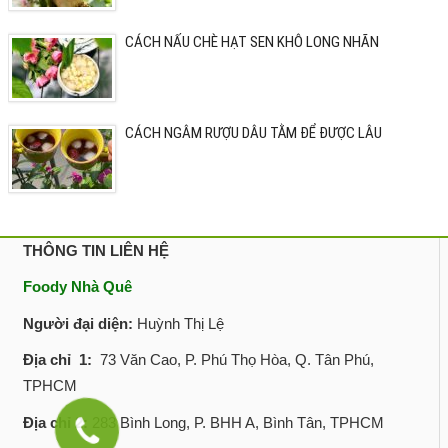
CÁCH NẤU CHÈ HẠT SEN KHÔ LONG NHÃN
CÁCH NGÂM RƯỢU DÂU TẰM ĐỂ ĐƯỢC LÂU
THÔNG TIN LIÊN HỆ
Foody Nhà Quê
Người đại diện:
Huỳnh Thị Lệ
Địa chỉ 1:
73 Văn Cao, P. Phú Thọ Hòa, Q. Tân Phú,
TPHCM
Địa chỉ 2:
283 Bình Long, P. BHH A, Bình Tân, TPHCM