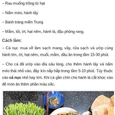
– Rau muống trồng từ hạt
– Nấm mèo, hành tây
– Bánh tráng miền Trung
– Mắm, tỏi, ớt, hạt nêm, hành lá, đậu phộng rang.
Cách làm:
– Cá nục mua về làm sạch mang, vây, rửa sạch và ướp cùng
hành tím, ớt, hạt nêm, muối, mắm, dầu ăn trong tầm 15-30 phút.
– Cho cá đã ướp vào dĩa sâu lòng, cho thêm hành tây và nấm
mèo thái nhỏ vào, đậy kín nắp hấp trong tầm 5-10 phút. Tùy thuộc
vào
cá nục
nhỏ hay lớn. Khi cá gần chín cho hành lá cắt khúc vào
để món ăn thêm phần màu sắc.