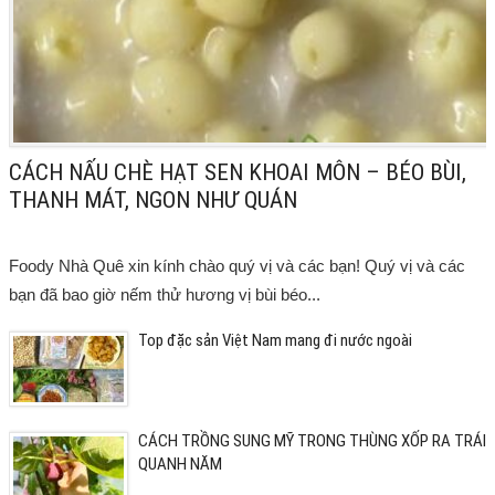
CÁCH NẤU CHÈ HẠT SEN KHOAI MÔN – BÉO BÙI,
THANH MÁT, NGON NHƯ QUÁN
Foody Nhà Quê xin kính chào quý vị và các bạn! Quý vị và các
bạn đã bao giờ nếm thử hương vị bùi béo...
Top đặc sản Việt Nam mang đi nước ngoài
CÁCH TRỒNG SUNG MỸ TRONG THÙNG XỐP RA TRÁI
QUANH NĂM