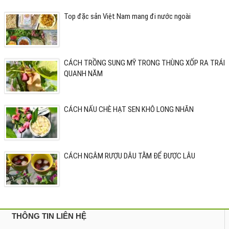
Top đặc sản Việt Nam mang đi nước ngoài
CÁCH TRỒNG SUNG MỸ TRONG THÙNG XỐP RA TRÁI
QUANH NĂM
CÁCH NẤU CHÈ HẠT SEN KHÔ LONG NHÃN
CÁCH NGÂM RƯỢU DÂU TẰM ĐỂ ĐƯỢC LÂU
THÔNG TIN LIÊN HỆ