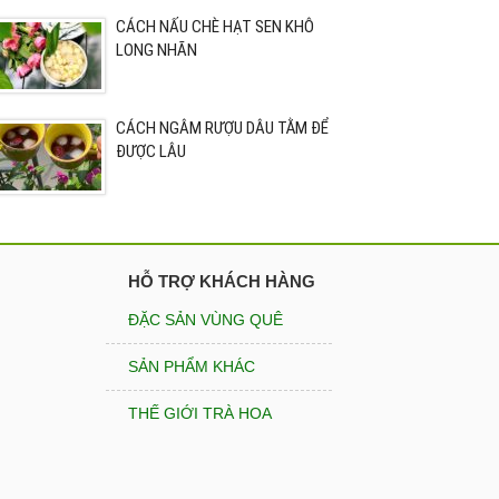
CÁCH NẤU CHÈ HẠT SEN KHÔ
LONG NHÃN
CÁCH NGÂM RƯỢU DÂU TẰM ĐỂ
ĐƯỢC LÂU
HỖ TRỢ KHÁCH HÀNG
ĐẶC SẢN VÙNG QUÊ
SẢN PHẨM KHÁC
THẾ GIỚI TRÀ HOA