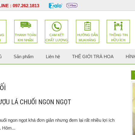
INE :
097.262.1813
NG
THANH TOÁN
CAM KÉT
HƯỚNG DẪN
THÔNG TIN
H
KHI NHẬN
CHẤT LƯỢNG
MUA HÀNG
HỮU ÍCH
ủ
Sản phẩm
Liên hệ
THẾ GIỚI TRÀ HOA
HÌN
ối
ƯỢU LÁ CHUỐI NGON NGỌT
ối ngon ngọt khá đơn giản nhưng đem lại rất nhiều lợi ích
. Hôm...