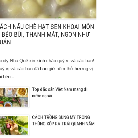
ÁCH NẤU CHÈ HẠT SEN KHOAI MÔN
 BÉO BÙI, THANH MÁT, NGON NHƯ
UÁN
oody Nhà Quê xin kính chào quý vị và các bạn!
uý vị và các bạn đã bao giờ nếm thử hương vị
i béo...
Top đặc sản Việt Nam mang đi
nước ngoài
CÁCH TRỒNG SUNG MỸ TRONG
THÙNG XỐP RA TRÁI QUANH NĂM