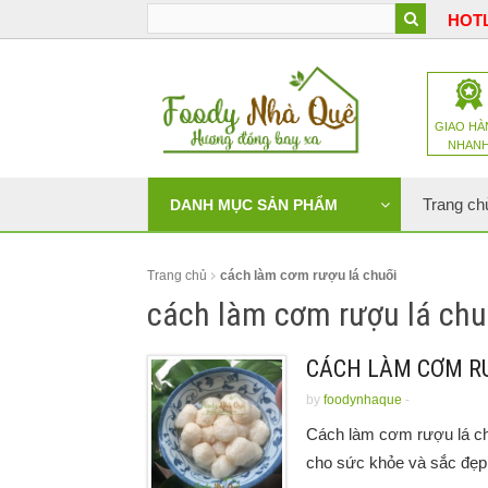
HOTL
GIAO HÀ
NHAN
Trang ch
DANH MỤC SẢN PHẨM
Trang chủ
cách làm cơm rượu lá chuối
cách làm cơm rượu lá chu
CÁCH LÀM CƠM R
by
foodynhaque
-
Cách làm cơm rượu lá chu
cho sức khỏe và sắc đẹp