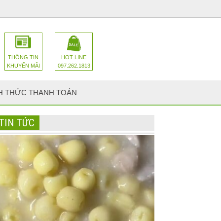
THÔNG TIN
HOT LINE
KHUYẾN MÃI
097.262.1813
H THỨC THANH TOÁN
TIN TỨC