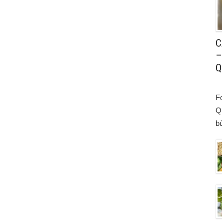
C
–
Q
F
Q
bù