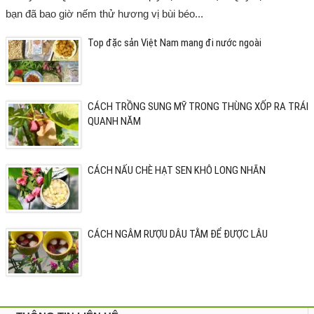
bạn đã bao giờ nếm thử hương vị bùi béo...
Top đặc sản Việt Nam mang đi nước ngoài
CÁCH TRỒNG SUNG MỸ TRONG THÙNG XỐP RA TRÁI
QUANH NĂM
CÁCH NẤU CHÈ HẠT SEN KHÔ LONG NHÃN
CÁCH NGÂM RƯỢU DÂU TẰM ĐỂ ĐƯỢC LÂU