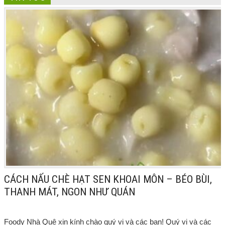
CÁCH NẤU CHÈ HẠT SEN KHOAI MÔN – BÉO BÙI,
THANH MÁT, NGON NHƯ QUÁN
Foody Nhà Quê xin kính chào quý vị và các bạn! Quý vị và các