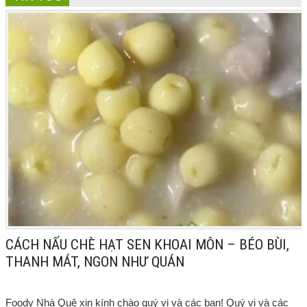
CÁCH NẤU CHÈ HẠT SEN KHOAI MÔN – BÉO BÙI,
THANH MÁT, NGON NHƯ QUÁN
Foody Nhà Quê xin kính chào quý vị và các bạn! Quý vị và các