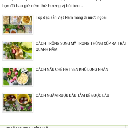
bạn đã bao giờ nếm thử hương vị bùi béo...
Top đặc sản Việt Nam mang đi nước ngoài
CÁCH TRỒNG SUNG MỸ TRONG THÙNG XỐP RA TRÁI
QUANH NĂM
CÁCH NẤU CHÈ HẠT SEN KHÔ LONG NHÃN
CÁCH NGÂM RƯỢU DÂU TẰM ĐỂ ĐƯỢC LÂU