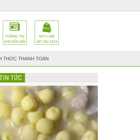
THÔNG TIN
HOT LINE
KHUYẾN MÃI
097.262.1813
H THỨC THANH TOÁN
TIN TỨC