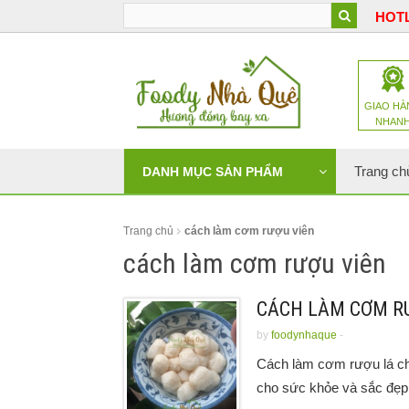
HOTL
GIAO HÀ
NHAN
Trang ch
DANH MỤC SẢN PHẨM
Trang chủ
cách làm cơm rượu viên
cách làm cơm rượu viên
CÁCH LÀM CƠM R
by
foodynhaque
-
Cách làm cơm rượu lá chu
cho sức khỏe và sắc đẹp