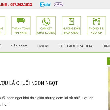
INE :
097.262.1813
NG
THANH TOÁN
CAM KÉT
HƯỚNG DẪN
THÔNG TIN
H
KHI NHẬN
CHẤT LƯỢNG
MUA HÀNG
HỮU ÍCH
ủ
Sản phẩm
Liên hệ
THẾ GIỚI TRÀ HOA
HÌN
ƯỢU LÁ CHUỐI NGON NGỌT
ối ngon ngọt khá đơn giản nhưng đem lại rất nhiều lợi ích
. Hôm...