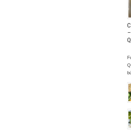
C
–
Q
F
Q
bù