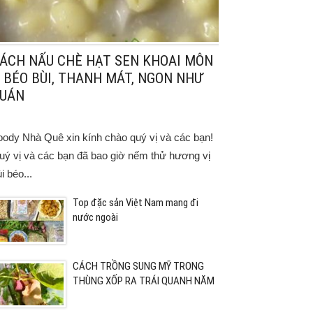
ÁCH NẤU CHÈ HẠT SEN KHOAI MÔN
 BÉO BÙI, THANH MÁT, NGON NHƯ
UÁN
oody Nhà Quê xin kính chào quý vị và các bạn!
uý vị và các bạn đã bao giờ nếm thử hương vị
i béo...
Top đặc sản Việt Nam mang đi
nước ngoài
CÁCH TRỒNG SUNG MỸ TRONG
THÙNG XỐP RA TRÁI QUANH NĂM