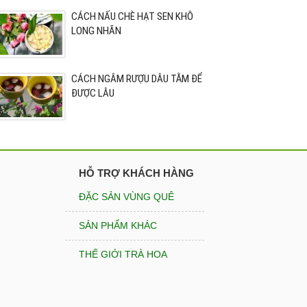
CÁCH NẤU CHÈ HẠT SEN KHÔ
LONG NHÃN
CÁCH NGÂM RƯỢU DÂU TẰM ĐỂ
ĐƯỢC LÂU
HỖ TRỢ KHÁCH HÀNG
ĐẶC SẢN VÙNG QUÊ
SẢN PHẨM KHÁC
THẾ GIỚI TRÀ HOA