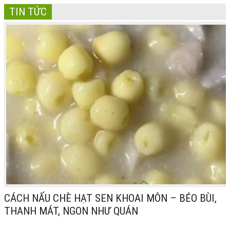
TIN TỨC
CÁCH NẤU CHÈ HẠT SEN KHOAI MÔN – BÉO BÙI,
THANH MÁT, NGON NHƯ QUÁN