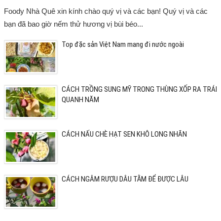
Foody Nhà Quê xin kính chào quý vị và các bạn! Quý vị và các
bạn đã bao giờ nếm thử hương vị bùi béo...
Top đặc sản Việt Nam mang đi nước ngoài
CÁCH TRỒNG SUNG MỸ TRONG THÙNG XỐP RA TRÁI
QUANH NĂM
CÁCH NẤU CHÈ HẠT SEN KHÔ LONG NHÃN
CÁCH NGÂM RƯỢU DÂU TẰM ĐỂ ĐƯỢC LÂU