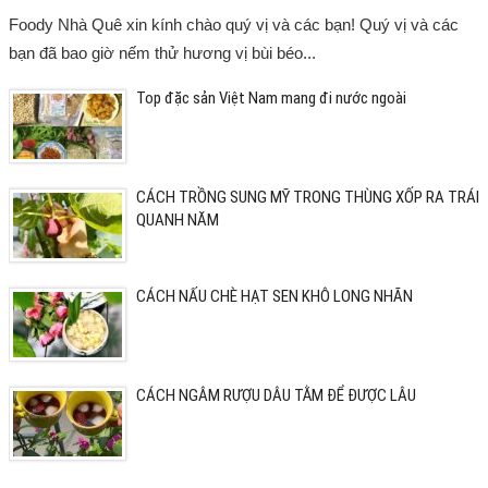
Foody Nhà Quê xin kính chào quý vị và các bạn! Quý vị và các
bạn đã bao giờ nếm thử hương vị bùi béo...
Top đặc sản Việt Nam mang đi nước ngoài
CÁCH TRỒNG SUNG MỸ TRONG THÙNG XỐP RA TRÁI
QUANH NĂM
CÁCH NẤU CHÈ HẠT SEN KHÔ LONG NHÃN
CÁCH NGÂM RƯỢU DÂU TẰM ĐỂ ĐƯỢC LÂU