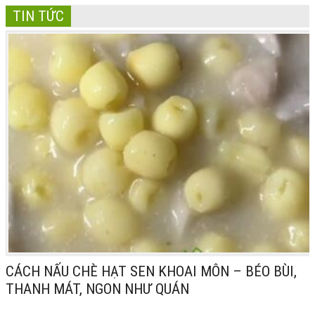
TIN TỨC
CÁCH NẤU CHÈ HẠT SEN KHOAI MÔN – BÉO BÙI,
THANH MÁT, NGON NHƯ QUÁN