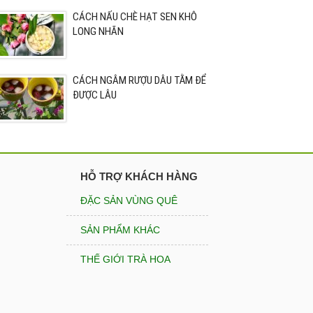
CÁCH NẤU CHÈ HẠT SEN KHÔ
LONG NHÃN
CÁCH NGÂM RƯỢU DÂU TẰM ĐỂ
ĐƯỢC LÂU
HỖ TRỢ KHÁCH HÀNG
ĐẶC SẢN VÙNG QUÊ
SẢN PHẨM KHÁC
THẾ GIỚI TRÀ HOA