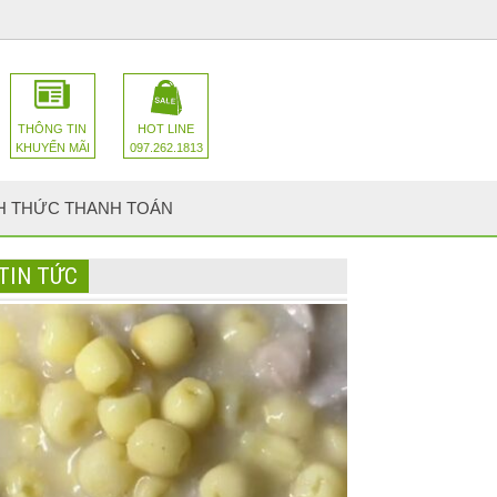
THÔNG TIN
HOT LINE
KHUYẾN MÃI
097.262.1813
H THỨC THANH TOÁN
TIN TỨC