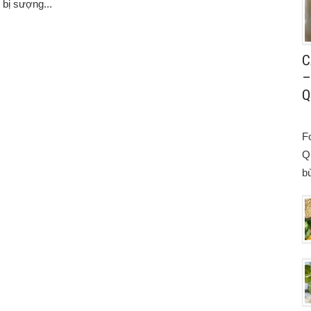
 bị sượng...
C
–
Q
F
Q
bù