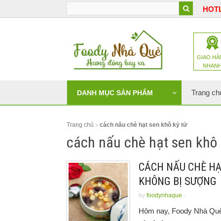
HOTL
GIAO HÀ
NHAN
Trang ch
DANH MỤC SẢN PHẨM
Trang chủ
cách nấu chè hạt sen khô kỷ tử
cách nấu chè hạt sen khô 
CÁCH NẤU CHÈ HẠ
KHÔNG BỊ SƯỢNG
by
foodynhaque
-
Hôm nay, Foody Nhà Quê 