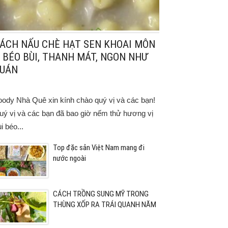
ÁCH NẤU CHÈ HẠT SEN KHOAI MÔN
 BÉO BÙI, THANH MÁT, NGON NHƯ
UÁN
oody Nhà Quê xin kính chào quý vị và các bạn!
uý vị và các bạn đã bao giờ nếm thử hương vị
i béo...
Top đặc sản Việt Nam mang đi
nước ngoài
CÁCH TRỒNG SUNG MỸ TRONG
THÙNG XỐP RA TRÁI QUANH NĂM