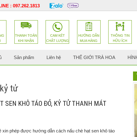
INE :
097.262.1813
NG
THANH TOÁN
CAM KÉT
HƯỚNG DẪN
THÔNG TIN
H
KHI NHẬN
CHẤT LƯỢNG
MUA HÀNG
HỮU ÍCH
ủ
Sản phẩm
Liên hệ
THẾ GIỚI TRÀ HOA
HÌN
kỷ tử
T SEN KHÔ TÁO ĐỎ, KỶ TỬ THANH MÁT
xin phép được hướng dẫn cách nấu chè hạt sen khô táo