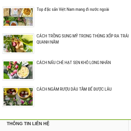
Top đặc sản Việt Nam mang đi nước ngoài
CÁCH TRỒNG SUNG MỸ TRONG THÙNG XỐP RA TRÁI
QUANH NĂM
CÁCH NẤU CHÈ HẠT SEN KHÔ LONG NHÃN
CÁCH NGÂM RƯỢU DÂU TẰM ĐỂ ĐƯỢC LÂU
THÔNG TIN LIÊN HỆ