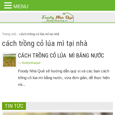
MENU
CLOSE
MENU
Trang chủ
cách trồng cỏ lúa mì tại nhà
cách trồng cỏ lúa mì tại nhà
CÁCH TRỒNG CỎ LÚA MÌ BẰNG NƯỚC
by
foodynhaque
-
Foody Nhà Quê sẽ hướng dẫn quý vị và các bạn cách
trồng cỏ lúa mì bằng nước, vừa đơn giản, dễ thực hiện
và...
TIN TỨC