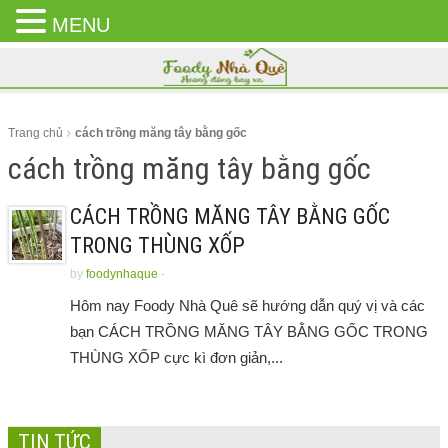
MENU
CLOSE
MENU
Trang chủ
cách trồng măng tây bằng gốc
cách trồng măng tây bằng gốc
CÁCH TRỒNG MĂNG TÂY BẰNG GỐC
TRONG THÙNG XỐP
by
foodynhaque
-
Hôm nay Foody Nhà Quê sẽ hướng dẫn quý vị và các
bạn CÁCH TRỒNG MĂNG TÂY BẰNG GỐC TRONG
THÙNG XỐP cực kì đơn giản,...
TIN TỨC