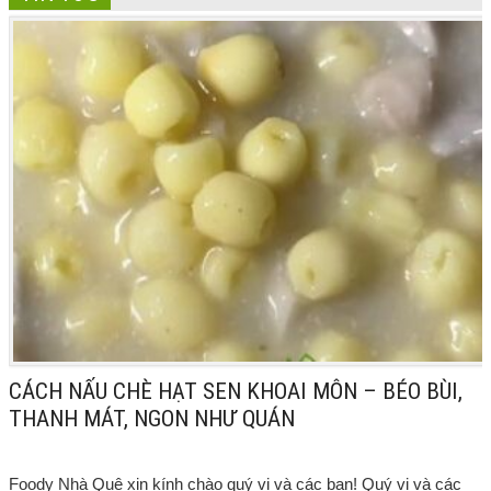
CÁCH NẤU CHÈ HẠT SEN KHOAI MÔN – BÉO BÙI,
THANH MÁT, NGON NHƯ QUÁN
Foody Nhà Quê xin kính chào quý vị và các bạn! Quý vị và các