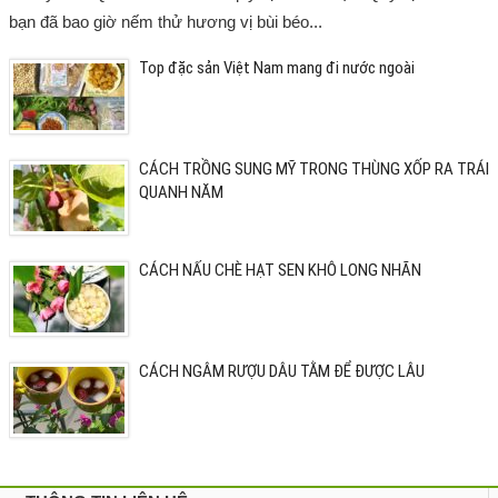
bạn đã bao giờ nếm thử hương vị bùi béo...
Top đặc sản Việt Nam mang đi nước ngoài
CÁCH TRỒNG SUNG MỸ TRONG THÙNG XỐP RA TRÁI
QUANH NĂM
CÁCH NẤU CHÈ HẠT SEN KHÔ LONG NHÃN
CÁCH NGÂM RƯỢU DÂU TẰM ĐỂ ĐƯỢC LÂU