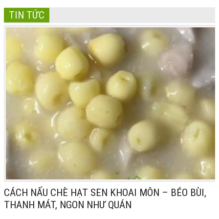
TIN TỨC
CÁCH NẤU CHÈ HẠT SEN KHOAI MÔN – BÉO BÙI,
THANH MÁT, NGON NHƯ QUÁN