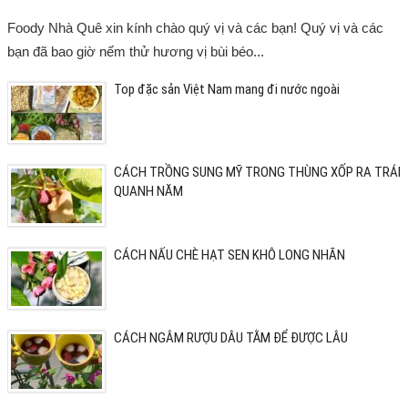
Foody Nhà Quê xin kính chào quý vị và các bạn! Quý vị và các
bạn đã bao giờ nếm thử hương vị bùi béo...
Top đặc sản Việt Nam mang đi nước ngoài
CÁCH TRỒNG SUNG MỸ TRONG THÙNG XỐP RA TRÁI
QUANH NĂM
CÁCH NẤU CHÈ HẠT SEN KHÔ LONG NHÃN
CÁCH NGÂM RƯỢU DÂU TẰM ĐỂ ĐƯỢC LÂU