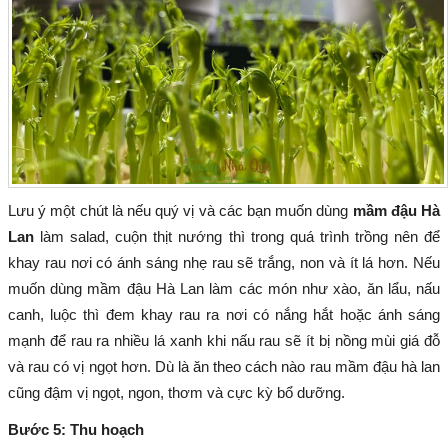
Lưu ý một chút là nếu quý vị và các bạn muốn dùng
mầm đậu Hà
Lan
làm salad, cuộn thịt nướng thì trong quá trình trồng nên để
khay rau nơi có ánh sáng nhẹ rau sẽ trắng, non và ít lá hơn. Nếu
muốn dùng mầm đậu Hà Lan làm các món như xào, ăn lẩu, nấu
canh, luộc thì đem khay rau ra nơi có nắng hắt hoặc ánh sáng
mạnh để rau ra nhiều lá xanh khi nấu rau sẽ ít bị nồng mùi giá đỗ
và rau có vị ngọt hơn. Dù là ăn theo cách nào rau mầm đậu hà lan
cũng đậm vị ngọt, ngon, thơm và cực kỳ bổ dưỡng.
Bước 5: Thu hoạch