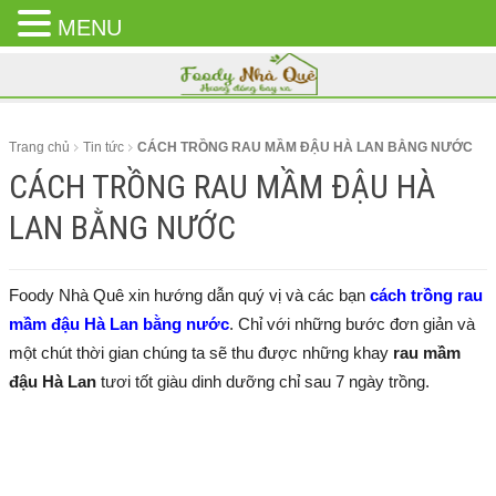
MENU
CLOSE
MENU
Trang chủ
Tin tức
CÁCH TRỒNG RAU MẦM ĐẬU HÀ LAN BẰNG NƯỚC
CÁCH TRỒNG RAU MẦM ĐẬU HÀ
LAN BẰNG NƯỚC
Foody Nhà Quê xin hướng dẫn quý vị và các bạn
cách trồng rau
mầm đậu Hà Lan bằng nước
. Chỉ với những bước đơn giản và
một chút thời gian chúng ta sẽ thu được những khay
rau mầm
đậu Hà Lan
tươi tốt giàu dinh dưỡng chỉ sau 7 ngày trồng.