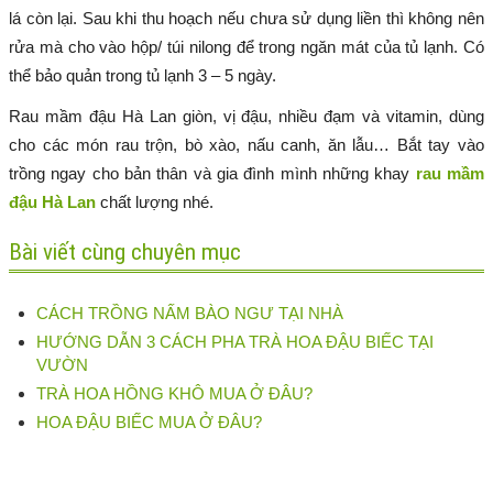
lá còn lại. Sau khi thu hoạch nếu chưa sử dụng liền thì không nên
rửa mà cho vào hộp/ túi nilong để trong ngăn mát của tủ lạnh. Có
thể bảo quản trong tủ lạnh 3 – 5 ngày.
Rau mầm đậu Hà Lan giòn, vị đậu, nhiều đạm và vitamin, dùng
cho các món rau trộn, bò xào, nấu canh, ăn lẫu… Bắt tay vào
trồng ngay cho bản thân và gia đình mình những khay
rau mầm
đậu Hà Lan
chất lượng nhé.
Bài viết cùng chuyên mục
CÁCH TRỒNG NẤM BÀO NGƯ TẠI NHÀ
HƯỚNG DẪN 3 CÁCH PHA TRÀ HOA ĐẬU BIẾC TẠI
VƯỜN
TRÀ HOA HỒNG KHÔ MUA Ở ĐÂU?
HOA ĐẬU BIẾC MUA Ở ĐÂU?