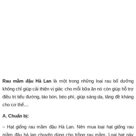
Rau mầm đậu Hà Lan
là một trong những loại rau bổ dưỡng
không chỉ giúp cải thiện vị giác cho mỗi bữa ăn nó còn giúp hỗ trợ
điều trị tiểu đường, táo bón, béo phì, giúp sáng da, tăng đề kháng
cho cơ thể…
A. Chuẩn bị:
– Hạt giống rau mầm đậu Hà Lan. Nên mua loại hạt giống rau
mầm đậu hà lan chuyên dùng cho trồng rau mầm. Loại hạt này