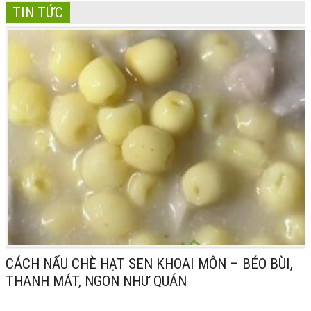
TIN TỨC
CÁCH NẤU CHÈ HẠT SEN KHOAI MÔN – BÉO BÙI,
THANH MÁT, NGON NHƯ QUÁN