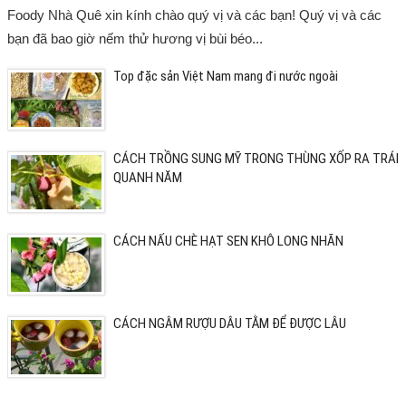
Foody Nhà Quê xin kính chào quý vị và các bạn! Quý vị và các
bạn đã bao giờ nếm thử hương vị bùi béo...
Top đặc sản Việt Nam mang đi nước ngoài
CÁCH TRỒNG SUNG MỸ TRONG THÙNG XỐP RA TRÁI
QUANH NĂM
CÁCH NẤU CHÈ HẠT SEN KHÔ LONG NHÃN
CÁCH NGÂM RƯỢU DÂU TẰM ĐỂ ĐƯỢC LÂU