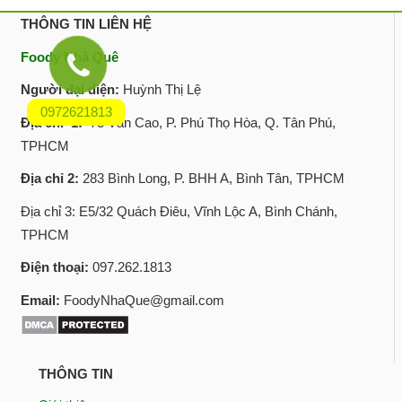
THÔNG TIN LIÊN HỆ
Foody Nhà Quê
Người đại diện:
Huỳnh Thị Lệ
0972621813
Địa chỉ 1:
73 Văn Cao, P. Phú Thọ Hòa, Q. Tân Phú,
TPHCM
Địa chỉ 2:
283 Bình Long, P. BHH A, Bình Tân, TPHCM
Địa chỉ 3: E5/32 Quách Điêu, Vĩnh Lộc A, Bình Chánh,
TPHCM
Điện thoại:
097.262.1813
Email:
FoodyNhaQue@gmail.com
THÔNG TIN