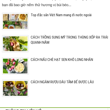
bạn đã bao giờ nếm thử hương vị bùi béo...
Top đặc sản Việt Nam mang đi nước ngoài
CÁCH TRỒNG SUNG MỸ TRONG THÙNG XỐP RA TRÁI
QUANH NĂM
CÁCH NẤU CHÈ HẠT SEN KHÔ LONG NHÃN
CÁCH NGÂM RƯỢU DÂU TẰM ĐỂ ĐƯỢC LÂU