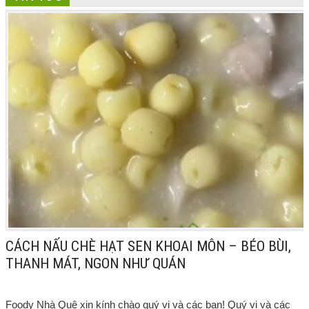
CÁCH NẤU CHÈ HẠT SEN KHOAI MÔN – BÉO BÙI,
THANH MÁT, NGON NHƯ QUÁN
Foody Nhà Quê xin kính chào quý vị và các bạn! Quý vị và các