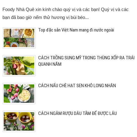
Foody Nhà Quê xin kính chào quý vị và các bạn! Quý vị và các
bạn đã bao giờ nếm thử hương vị bùi béo...
Top đặc sản Việt Nam mang đi nước ngoài
CÁCH TRỒNG SUNG MỸ TRONG THÙNG XỐP RA TRÁI
QUANH NĂM
CÁCH NẤU CHÈ HẠT SEN KHÔ LONG NHÃN
CÁCH NGÂM RƯỢU DÂU TẰM ĐỂ ĐƯỢC LÂU