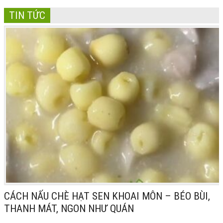
TIN TỨC
CÁCH NẤU CHÈ HẠT SEN KHOAI MÔN – BÉO BÙI,
THANH MÁT, NGON NHƯ QUÁN