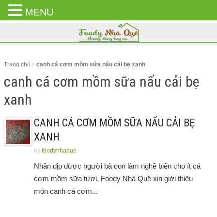
MENU
CLOSE
MENU
Trang chủ
canh cá cơm mồm sữa nấu cải bẹ xanh
canh cá cơm mồm sữa nấu cải bẹ
xanh
CANH CÁ CƠM MỒM SỮA NẤU CẢI BẸ
XANH
by
foodynhaque
-
Nhân dịp được người bà con làm nghề biển cho ít cá
cơm mồm sữa tươi, Foody Nhà Quê xin giới thiệu
món canh cá cơm...