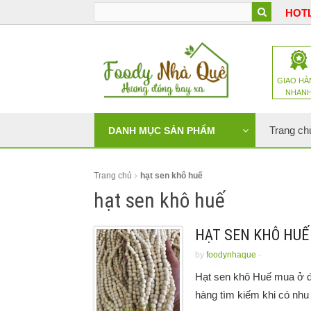
HOTL
GIAO HÀ
NHAN
Trang ch
DANH MỤC SẢN PHẨM
Trang chủ
hạt sen khô huế
hạt sen khô huế
HẠT SEN KHÔ HUẾ
by
foodynhaque
-
Hạt sen khô Huế mua ở đ
hàng tìm kiếm khi có nhu 