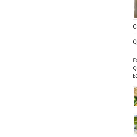
C
–
Q
F
Q
bù