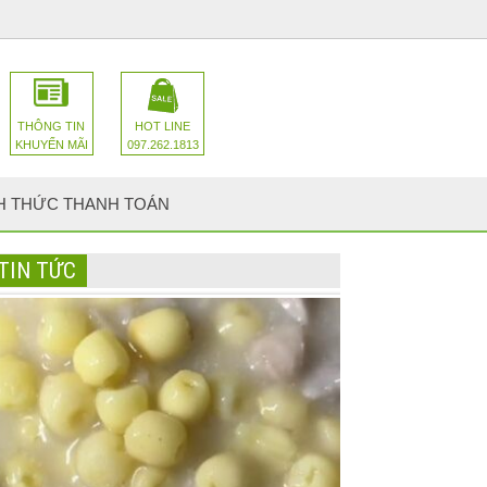
THÔNG TIN
HOT LINE
KHUYẾN MÃI
097.262.1813
H THỨC THANH TOÁN
TIN TỨC