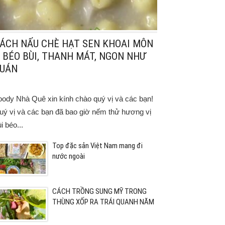
ÁCH NẤU CHÈ HẠT SEN KHOAI MÔN
 BÉO BÙI, THANH MÁT, NGON NHƯ
UÁN
oody Nhà Quê xin kính chào quý vị và các bạn!
uý vị và các bạn đã bao giờ nếm thử hương vị
i béo...
Top đặc sản Việt Nam mang đi
nước ngoài
CÁCH TRỒNG SUNG MỸ TRONG
THÙNG XỐP RA TRÁI QUANH NĂM