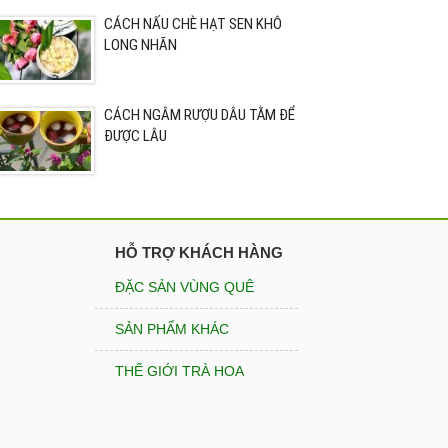
CÁCH NẤU CHÈ HẠT SEN KHÔ
LONG NHÃN
CÁCH NGÂM RƯỢU DÂU TẰM ĐỂ
ĐƯỢC LÂU
HỖ TRỢ KHÁCH HÀNG
ĐẶC SẢN VÙNG QUÊ
SẢN PHẨM KHÁC
THẾ GIỚI TRÀ HOA