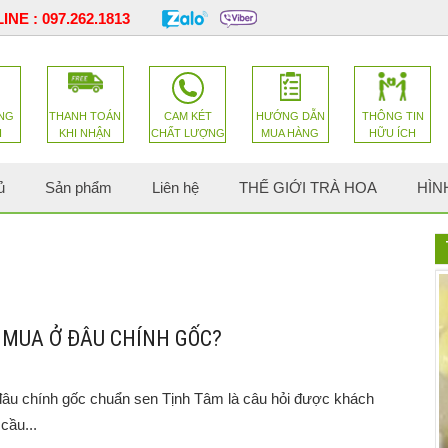
INE :
097.262.1813
NG
THANH TOÁN
CAM KÉT
HƯỚNG DẪN
THÔNG TIN
H
KHI NHẬN
CHẤT LƯỢNG
MUA HÀNG
HỮU ÍCH
ủ
Sản phẩm
Liên hệ
THẾ GIỚI TRÀ HOA
HÌN
 MUA Ở ĐÂU CHÍNH GỐC?
âu chính gốc chuẩn sen Tịnh Tâm là câu hỏi được khách
cầu...