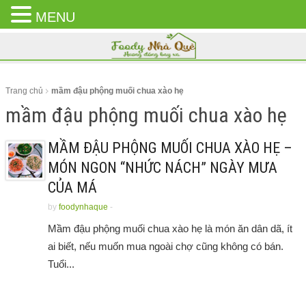
MENU
CLOSE
MENU
Trang chủ
mầm đậu phộng muối chua xào hẹ
mầm đậu phộng muối chua xào hẹ
MẦM ĐẬU PHỘNG MUỐI CHUA XÀO HẸ –
MÓN NGON “NHỨC NÁCH” NGÀY MƯA
CỦA MÁ
by
foodynhaque
-
Mầm đậu phộng muối chua xào hẹ là món ăn dân dã, ít
ai biết, nếu muốn mua ngoài chợ cũng không có bán.
Tuổi...