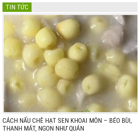
TIN TỨC
CÁCH NẤU CHÈ HẠT SEN KHOAI MÔN – BÉO BÙI,
THANH MÁT, NGON NHƯ QUÁN