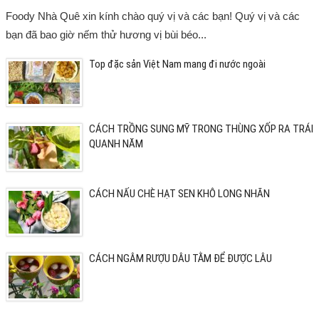
Foody Nhà Quê xin kính chào quý vị và các bạn! Quý vị và các
bạn đã bao giờ nếm thử hương vị bùi béo...
Top đặc sản Việt Nam mang đi nước ngoài
CÁCH TRỒNG SUNG MỸ TRONG THÙNG XỐP RA TRÁI
QUANH NĂM
CÁCH NẤU CHÈ HẠT SEN KHÔ LONG NHÃN
CÁCH NGÂM RƯỢU DÂU TẰM ĐỂ ĐƯỢC LÂU