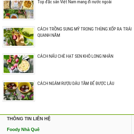
Top đặc sản Việt Nam mang đi nước ngoài
CÁCH TRỒNG SUNG MỸ TRONG THÙNG XỐP RA TRÁI
QUANH NĂM
CÁCH NẤU CHÈ HẠT SEN KHÔ LONG NHÃN
CÁCH NGÂM RƯỢU DÂU TẰM ĐỂ ĐƯỢC LÂU
THÔNG TIN LIÊN HỆ
Foody Nhà Quê