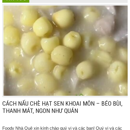
CÁCH NẤU CHÈ HẠT SEN KHOAI MÔN – BÉO BÙI,
THANH MÁT, NGON NHƯ QUÁN
Foody Nhà Quê xin kính chào quý vị và các bạn! Quý vị và các