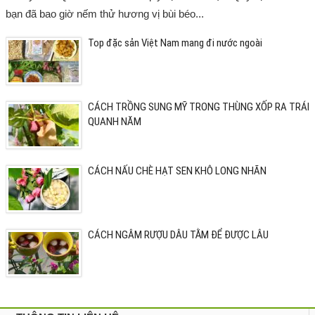
bạn đã bao giờ nếm thử hương vị bùi béo...
Top đặc sản Việt Nam mang đi nước ngoài
CÁCH TRỒNG SUNG MỸ TRONG THÙNG XỐP RA TRÁI
QUANH NĂM
CÁCH NẤU CHÈ HẠT SEN KHÔ LONG NHÃN
CÁCH NGÂM RƯỢU DÂU TẰM ĐỂ ĐƯỢC LÂU