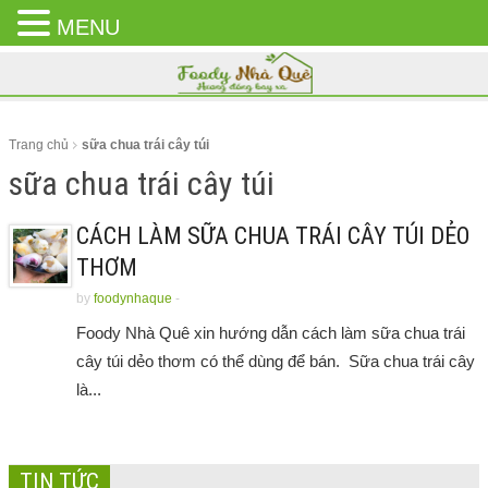
MENU
CLOSE
MENU
Trang chủ
sữa chua trái cây túi
sữa chua trái cây túi
CÁCH LÀM SỮA CHUA TRÁI CÂY TÚI DẺO
THƠM
by
foodynhaque
-
Foody Nhà Quê xin hướng dẫn cách làm sữa chua trái
cây túi dẻo thơm có thể dùng để bán. Sữa chua trái cây
là...
TIN TỨC