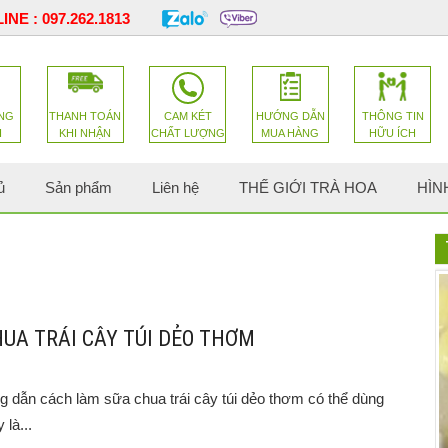
INE :
097.262.1813
NG
THANH TOÁN
CAM KÉT
HƯỚNG DẪN
THÔNG TIN
H
KHI NHẬN
CHẤT LƯỢNG
MUA HÀNG
HỮU ÍCH
ủ
Sản phẩm
Liên hệ
THẾ GIỚI TRÀ HOA
HÌN
UA TRÁI CÂY TÚI DẺO THƠM
 dẫn cách làm sữa chua trái cây túi dẻo thơm có thể dùng
là...