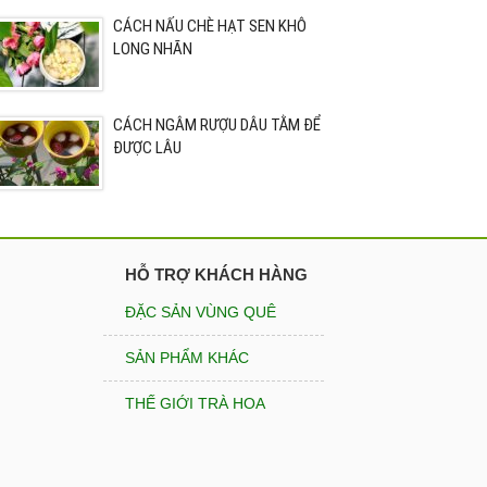
CÁCH NẤU CHÈ HẠT SEN KHÔ
LONG NHÃN
CÁCH NGÂM RƯỢU DÂU TẰM ĐỂ
ĐƯỢC LÂU
HỖ TRỢ KHÁCH HÀNG
ĐẶC SẢN VÙNG QUÊ
SẢN PHẨM KHÁC
THẾ GIỚI TRÀ HOA