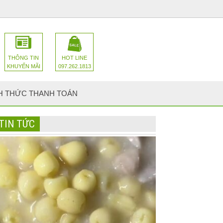
THÔNG TIN
HOT LINE
KHUYẾN MÃI
097.262.1813
H THỨC THANH TOÁN
TIN TỨC