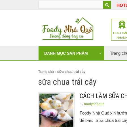
HOTL
GIAO HÀ
NHAN
Trang ch
DANH MỤC SẢN PHẨM
Trang chủ
sữa chua trái cây
sữa chua trái cây
CÁCH LÀM SỮA CH
by
foodynhaque
-
Foody Nhà Quê xin hướng
để bán. Sữa chua trái cây 