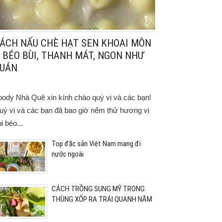
ÁCH NẤU CHÈ HẠT SEN KHOAI MÔN
 BÉO BÙI, THANH MÁT, NGON NHƯ
UÁN
oody Nhà Quê xin kính chào quý vị và các bạn!
uý vị và các bạn đã bao giờ nếm thử hương vị
i béo...
Top đặc sản Việt Nam mang đi
nước ngoài
CÁCH TRỒNG SUNG MỸ TRONG
THÙNG XỐP RA TRÁI QUANH NĂM