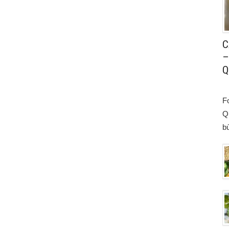
C
–
Q
F
Q
bù