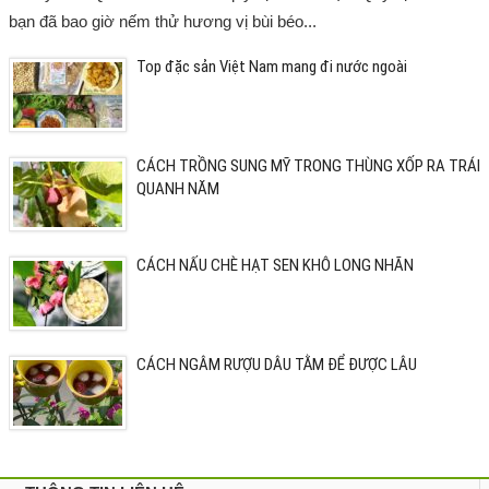
bạn đã bao giờ nếm thử hương vị bùi béo...
Top đặc sản Việt Nam mang đi nước ngoài
CÁCH TRỒNG SUNG MỸ TRONG THÙNG XỐP RA TRÁI
QUANH NĂM
CÁCH NẤU CHÈ HẠT SEN KHÔ LONG NHÃN
CÁCH NGÂM RƯỢU DÂU TẰM ĐỂ ĐƯỢC LÂU