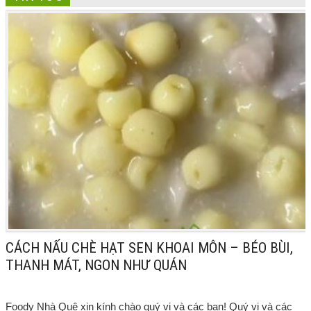
CÁCH NẤU CHÈ HẠT SEN KHOAI MÔN – BÉO BÙI,
THANH MÁT, NGON NHƯ QUÁN
Foody Nhà Quê xin kính chào quý vị và các bạn! Quý vị và các