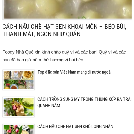
CÁCH NẤU CHÈ HẠT SEN KHOAI MÔN – BÉO BÙI,
THANH MÁT, NGON NHƯ QUÁN
Foody Nhà Quê xin kính chào quý vị và các bạn! Quý vị và các
bạn đã bao giờ nếm thử hương vị bùi béo...
Top đặc sản Việt Nam mang đi nước ngoài
CÁCH TRỒNG SUNG MỸ TRONG THÙNG XỐP RA TRÁI
QUANH NĂM
CÁCH NẤU CHÈ HẠT SEN KHÔ LONG NHÃN