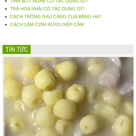
TINH BỘT NGHỆ CÓ TÁC DỤNG GÌ?
TRÀ HOA NHÀI CÓ TÁC DỤNG GÌ?
CÁCH TRỒNG RAU CÀNG CUA BẰNG HẠT
CÁCH LÀM CƠM RƯỢU NẾP CẨM
TIN TỨC