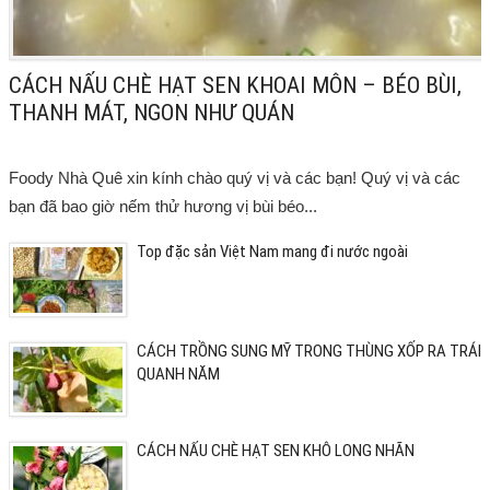
CÁCH NẤU CHÈ HẠT SEN KHOAI MÔN – BÉO BÙI,
THANH MÁT, NGON NHƯ QUÁN
Foody Nhà Quê xin kính chào quý vị và các bạn! Quý vị và các
bạn đã bao giờ nếm thử hương vị bùi béo...
Top đặc sản Việt Nam mang đi nước ngoài
CÁCH TRỒNG SUNG MỸ TRONG THÙNG XỐP RA TRÁI
QUANH NĂM
CÁCH NẤU CHÈ HẠT SEN KHÔ LONG NHÃN