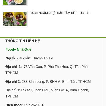
CÁCH NGÂM RƯỢU DÂU TẰM ĐỂ ĐƯỢC LÂU
THÔNG TIN LIÊN HỆ
Foody Nhà Quê
Người đại diện:
Huỳnh Thị Lệ
Địa chỉ 1:
73 Văn Cao, P. Phú Thọ Hòa, Q. Tân Phú,
TPHCM
Địa chỉ 2:
283 Bình Long, P. BHH A, Bình Tân, TPHCM
Địa chỉ 3: E5/32 Quách Điêu, Vĩnh Lộc A, Bình Chánh,
TPHCM
Điện thoại:
097.262.1813