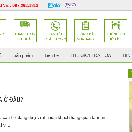
INE :
097.262.1813
NG
THANH TOÁN
CAM KÉT
HƯỚNG DẪN
THÔNG TIN
H
KHI NHẬN
CHẤT LƯỢNG
MUA HÀNG
HỮU ÍCH
ủ
Sản phẩm
Liên hệ
THẾ GIỚI TRÀ HOA
HÌN
A Ở ĐÂU?
à câu hỏi đang được rất nhiều khách hàng quan tâm tìm
 vị...