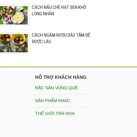
CÁCH NẤU CHÈ HẠT SEN KHÔ
LONG NHÃN
CÁCH NGÂM RƯỢU DÂU TẰM ĐỂ
ĐƯỢC LÂU
HỖ TRỢ KHÁCH HÀNG
ĐẶC SẢN VÙNG QUÊ
SẢN PHẨM KHÁC
THẾ GIỚI TRÀ HOA