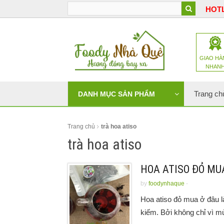
HOTL
GIAO HÀ
NHAN
Trang ch
DANH MỤC SẢN PHẨM
Trang chủ
trà hoa atiso
trà hoa atiso
HOA ATISO ĐỎ MU
by
foodynhaque
-
Hoa atiso đỏ mua ở đâu l
kiếm. Bởi không chỉ vì mùi