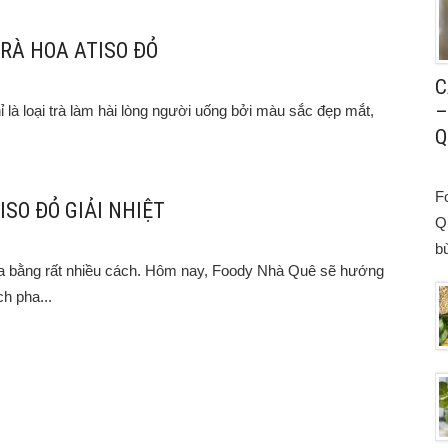
RÀ HOA ATISO ĐỎ
C
–
ỉ là loại trà làm hài lòng người uống bởi màu sắc đẹp mắt,
Q
F
SO ĐỎ GIẢI NHIỆT
Q
bù
ha bằng rất nhiều cách. Hôm nay, Foody Nhà Quê sẽ hướng
h pha...