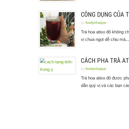
CÔNG DỤNG CỦA T
by
foodynhaque
-
Trà hoa atiso đỏ không ch
vị chua ngọt dễ chịu mà...
CÁCH PHA TRÀ ATI
by
foodynhaque
-
Trà hoa atiso đỏ được p
dẫn quý vị và các bạn các