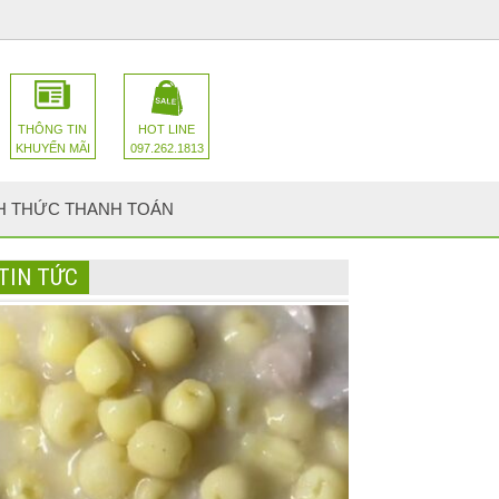
THÔNG TIN
HOT LINE
KHUYẾN MÃI
097.262.1813
H THỨC THANH TOÁN
TIN TỨC