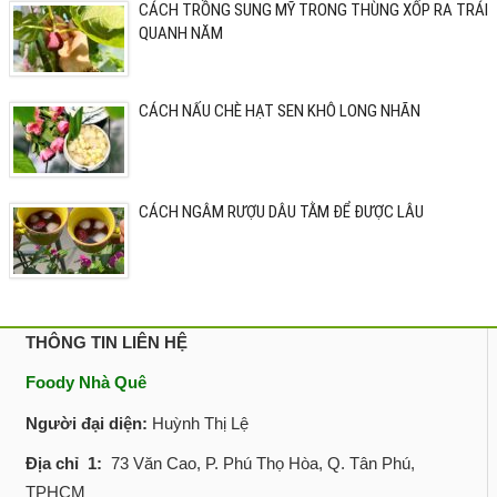
CÁCH TRỒNG SUNG MỸ TRONG THÙNG XỐP RA TRÁI
QUANH NĂM
CÁCH NẤU CHÈ HẠT SEN KHÔ LONG NHÃN
CÁCH NGÂM RƯỢU DÂU TẰM ĐỂ ĐƯỢC LÂU
THÔNG TIN LIÊN HỆ
Foody Nhà Quê
Người đại diện:
Huỳnh Thị Lệ
Địa chỉ 1:
73 Văn Cao, P. Phú Thọ Hòa, Q. Tân Phú,
TPHCM