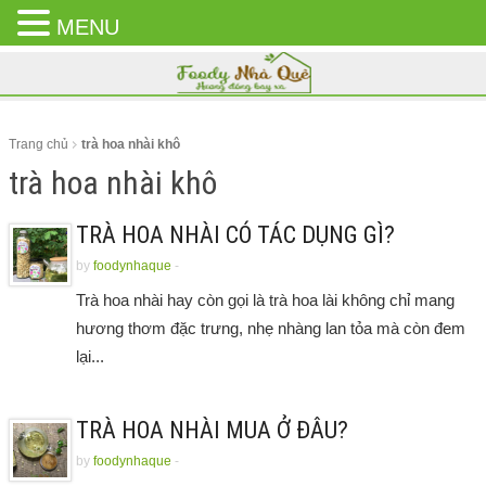
MENU
CLOSE
MENU
Trang chủ
trà hoa nhài khô
trà hoa nhài khô
TRÀ HOA NHÀI CÓ TÁC DỤNG GÌ?
by
foodynhaque
-
Trà hoa nhài hay còn gọi là trà hoa lài không chỉ mang
hương thơm đặc trưng, nhẹ nhàng lan tỏa mà còn đem
lại...
TRÀ HOA NHÀI MUA Ở ĐÂU?
by
foodynhaque
-