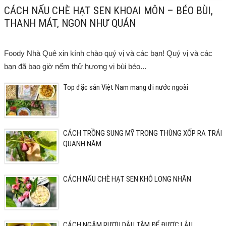
CÁCH NẤU CHÈ HẠT SEN KHOAI MÔN – BÉO BÙI,
THANH MÁT, NGON NHƯ QUÁN
Foody Nhà Quê xin kính chào quý vị và các bạn! Quý vị và các
bạn đã bao giờ nếm thử hương vị bùi béo...
Top đặc sản Việt Nam mang đi nước ngoài
CÁCH TRỒNG SUNG MỸ TRONG THÙNG XỐP RA TRÁI
QUANH NĂM
CÁCH NẤU CHÈ HẠT SEN KHÔ LONG NHÃN
CÁCH NGÂM RƯỢU DÂU TẰM ĐỂ ĐƯỢC LÂU