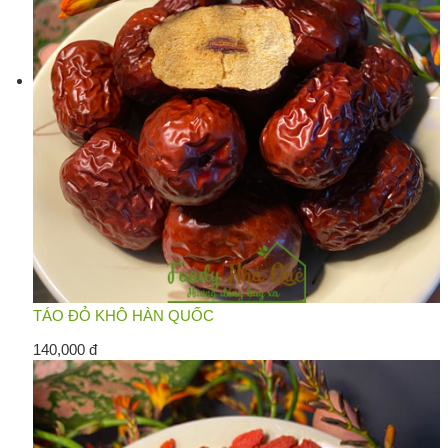
TÁO ĐỎ KHÔ HÀN QUỐC
140,000 đ