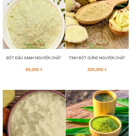
BỘT ĐẬU XANH NGUYÊN CHẤT
TINH BỘT GỪNG NGUYÊN CHẤT
99,000
₫
350,000
₫