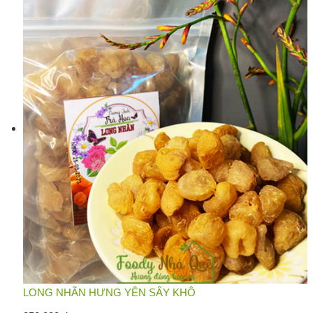
LONG NHÃN HƯNG YÊN SẤY KHÔ