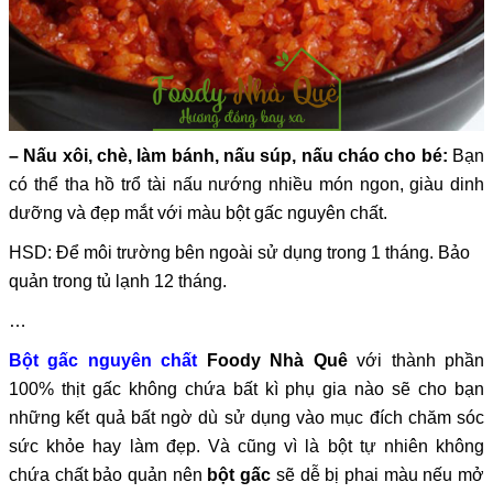
– Nấu xôi, chè, làm bánh, nấu súp, nấu cháo cho bé:
Bạn
có thể tha hồ trổ tài nấu nướng nhiều món ngon, giàu dinh
dưỡng và đẹp mắt với màu bột gấc nguyên chất.
HSD: Để môi trường bên ngoài sử dụng trong 1 tháng. Bảo
quản trong tủ lạnh 12 tháng.
…
Bột gấc nguyên chất
Foody Nhà Quê
với thành phần
100% thịt gấc không chứa bất kì phụ gia nào sẽ cho bạn
những kết quả bất ngờ dù sử dụng vào mục đích chăm sóc
sức khỏe hay làm đẹp. Và cũng vì là bột tự nhiên không
chứa chất bảo quản nên
bột gấc
sẽ dễ bị phai màu nếu mở