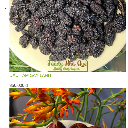
DÂU TẰM SẤY LẠNH
350,000 đ