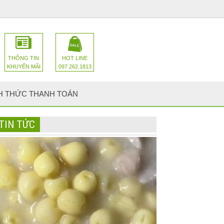
THÔNG TIN
HOT LINE
KHUYẾN MÃI
097.262.1813
H THỨC THANH TOÁN
TIN TỨC