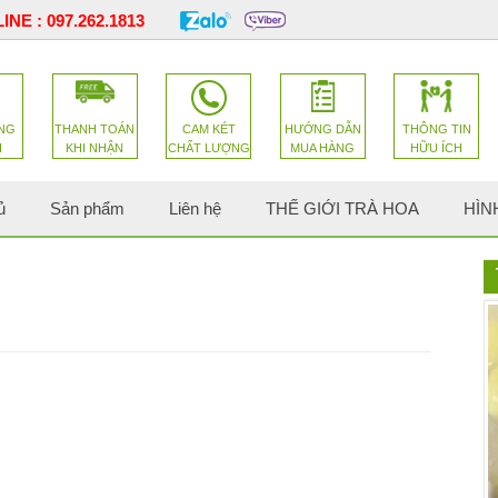
INE :
097.262.1813
NG
THANH TOÁN
CAM KÉT
HƯỚNG DẪN
THÔNG TIN
H
KHI NHẬN
CHẤT LƯỢNG
MUA HÀNG
HỮU ÍCH
ủ
Sản phẩm
Liên hệ
THẾ GIỚI TRÀ HOA
HÌN