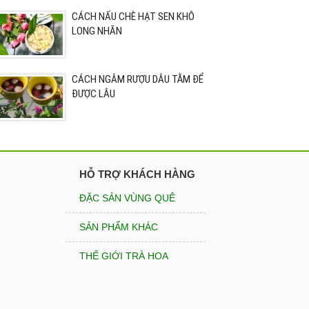
CÁCH NẤU CHÈ HẠT SEN KHÔ
LONG NHÃN
CÁCH NGÂM RƯỢU DÂU TẰM ĐỂ
ĐƯỢC LÂU
HỖ TRỢ KHÁCH HÀNG
ĐẶC SẢN VÙNG QUÊ
SẢN PHẨM KHÁC
THẾ GIỚI TRÀ HOA