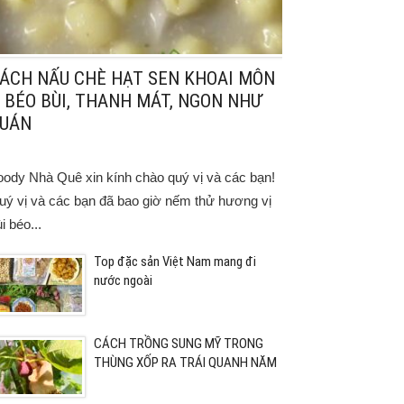
ÁCH NẤU CHÈ HẠT SEN KHOAI MÔN
 BÉO BÙI, THANH MÁT, NGON NHƯ
UÁN
oody Nhà Quê xin kính chào quý vị và các bạn!
uý vị và các bạn đã bao giờ nếm thử hương vị
i béo...
Top đặc sản Việt Nam mang đi
nước ngoài
CÁCH TRỒNG SUNG MỸ TRONG
THÙNG XỐP RA TRÁI QUANH NĂM