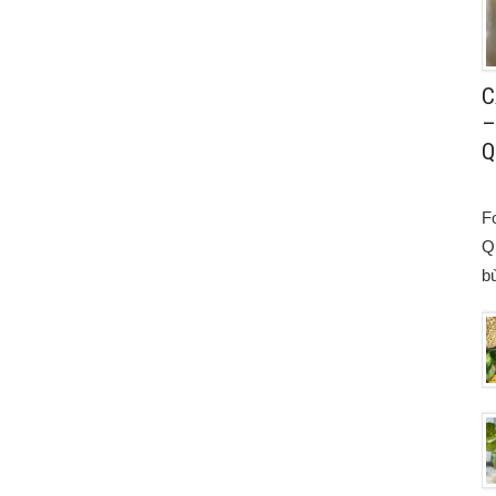
C
–
Q
F
Q
bù