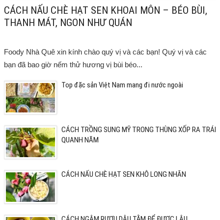
CÁCH NẤU CHÈ HẠT SEN KHOAI MÔN – BÉO BÙI,
THANH MÁT, NGON NHƯ QUÁN
Foody Nhà Quê xin kính chào quý vị và các bạn! Quý vị và các
bạn đã bao giờ nếm thử hương vị bùi béo...
Top đặc sản Việt Nam mang đi nước ngoài
CÁCH TRỒNG SUNG MỸ TRONG THÙNG XỐP RA TRÁI
QUANH NĂM
CÁCH NẤU CHÈ HẠT SEN KHÔ LONG NHÃN
CÁCH NGÂM RƯỢU DÂU TẰM ĐỂ ĐƯỢC LÂU