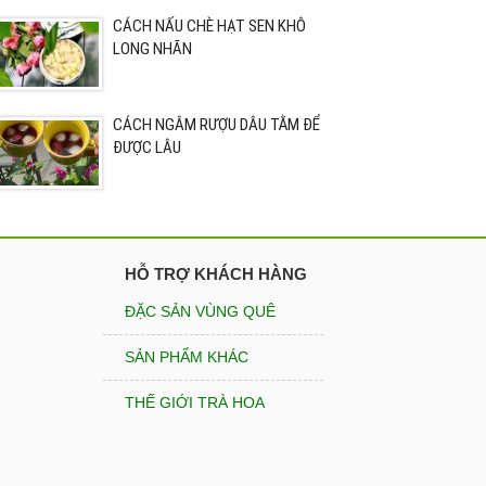
CÁCH NẤU CHÈ HẠT SEN KHÔ
LONG NHÃN
CÁCH NGÂM RƯỢU DÂU TẰM ĐỂ
ĐƯỢC LÂU
HỖ TRỢ KHÁCH HÀNG
ĐẶC SẢN VÙNG QUÊ
SẢN PHẨM KHÁC
THẾ GIỚI TRÀ HOA