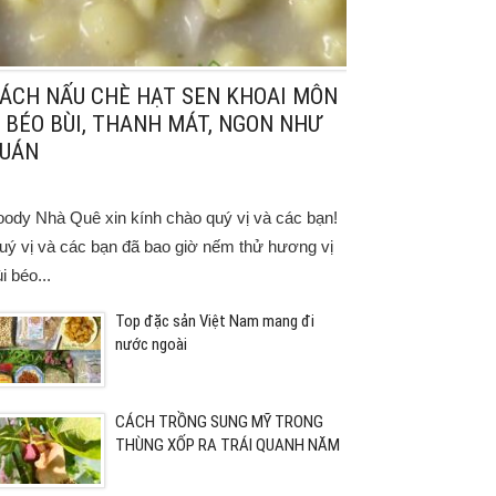
ÁCH NẤU CHÈ HẠT SEN KHOAI MÔN
 BÉO BÙI, THANH MÁT, NGON NHƯ
UÁN
oody Nhà Quê xin kính chào quý vị và các bạn!
uý vị và các bạn đã bao giờ nếm thử hương vị
i béo...
Top đặc sản Việt Nam mang đi
nước ngoài
CÁCH TRỒNG SUNG MỸ TRONG
THÙNG XỐP RA TRÁI QUANH NĂM