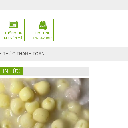
THÔNG TIN
HOT LINE
KHUYẾN MÃI
097.262.1813
H THỨC THANH TOÁN
TIN TỨC