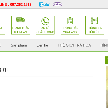
INE :
097.262.1813
NG
THANH TOÁN
CAM KÉT
HƯỚNG DẪN
THÔNG TIN
H
KHI NHẬN
CHẤT LƯỢNG
MUA HÀNG
HỮU ÍCH
ủ
Sản phẩm
Liên hệ
THẾ GIỚI TRÀ HOA
HÌN
 gì