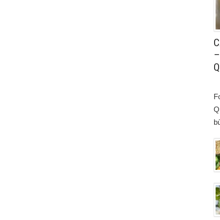
C
–
Q
F
Q
bù