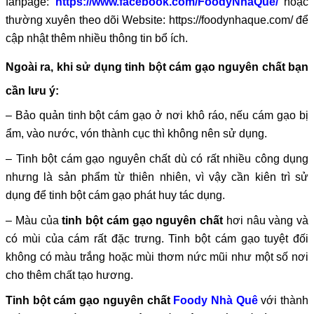
fanpage:
https://www.facebook.com/FoodyNhaQue/
hoặc
thường xuyên theo dõi Website: https://foodynhaque.com/ để
cập nhật thêm nhiều thông tin bổ ích.
Ngoài ra, khi sử dụng tinh bột cám gạo nguyên chất bạn
cần lưu ý:
– Bảo quản tinh bột cám gạo ở nơi khô ráo, nếu cám gạo bị
ẩm, vào nước, vón thành cục thì không nên sử dụng.
– Tinh bột cám gạo nguyên chất dù có rất nhiều công dụng
nhưng là sản phẩm từ thiên nhiên, vì vậy cần kiên trì sử
dụng để tinh bột cám gạo phát huy tác dụng.
– Màu của
tinh bột cám gạo nguyên chất
hơi nâu vàng và
có mùi của cám rất đặc trưng. Tinh bột cám gạo tuyệt đối
không có màu trắng hoặc mùi thơm nức mũi như một số nơi
cho thêm chất tạo hương.
Tinh bột cám gạo nguyên chất
Foody Nhà Quê
với thành