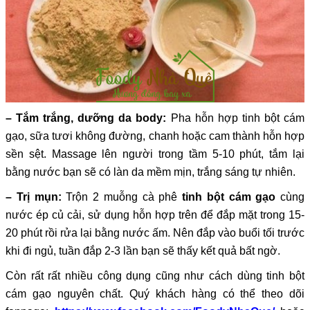
– Tắm trắng, dưỡng da body:
Pha hỗn hợp tinh bột cám
gạo, sữa tươi không đường, chanh hoặc cam thành hỗn hợp
sền sệt. Massage lên người trong tầm 5-10 phút, tắm lại
bằng nước bạn sẽ có làn da mềm mịn, trắng sáng tự nhiên.
– Trị mụn:
Trộn 2 muỗng cà phê
tinh bột cám gạo
cùng
nước ép củ cải, sử dụng hỗn hợp trên để đắp mặt trong 15-
20 phút rồi rửa lại bằng nước ấm. Nên đắp vào buổi tối trước
khi đi ngủ, tuần đắp 2-3 lần bạn sẽ thấy kết quả bất ngờ.
Còn rất rất nhiều công dụng cũng như cách dùng tinh bột
cám gạo nguyên chất. Quý khách hàng có thể theo dõi