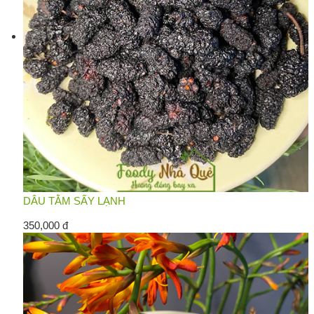
DÂU TẰM SẤY LẠNH
350,000 đ