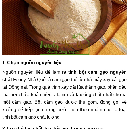
1. Chọn nguồn nguyên liệu
Nguồn nguyên liệu để làm ra
tinh bột cám gạo nguyên
chất
Foody Nhà Quê là cám gạo thô từ nhà máy xay xát gạo
tại Đồng nai. Trong quá trình xay xát lúa thành gạo, phần đầu
lúa nơi chứa khá nhiều vitamin và khoáng chất nhất cho ra
một cám gạo. Bột cám gạo được thu gom, đóng gói về
xưởng để tiếp tục những bước tiếp theo nhằm cho ra loại
tinh bột cám gạo chất lượng.
2. Loại bỏ tạp chất, loại trừ mọt trong cám gạo