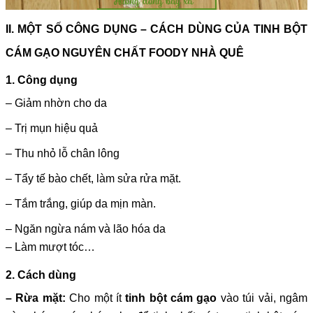
II. MỘT SỐ CÔNG DỤNG – CÁCH DÙNG CỦA TINH BỘT
CÁM GẠO NGUYÊN CHẤT FOODY NHÀ QUÊ
1. Công dụng
– Giảm nhờn cho da
– Trị mụn hiệu quả
– Thu nhỏ lỗ chân lông
– Tẩy tế bào chết, làm sửa rửa mặt.
– Tắm trắng, giúp da mịn màn.
– Ngăn ngừa nám và lão hóa da
– Làm mượt tóc…
2. Cách dùng
– Rừa mặt:
Cho một ít
tinh bột cám gạo
vào túi vải, ngâm