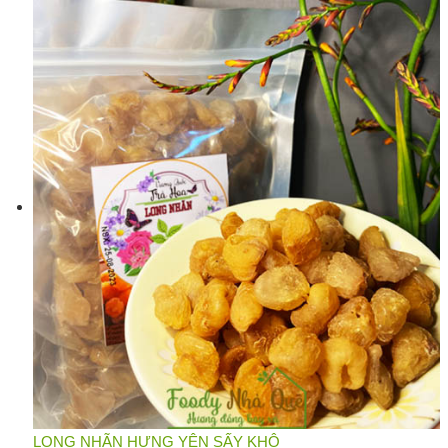
LONG NHÃN HƯNG YÊN SẤY KHÔ