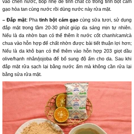
vào chén nước, bóp nhẹ để tinh chất có trong tinh bột cám
gạo hòa tan cùng nước rồi dùng nước này rửa mặt.
– Đắp mặt:
Pha
tinh bột cám gạo
cùng sữa tươi, sử dụng
đắp mặt trong tầm 20-30 phút giúp da sáng mịn tự nhiên.
Nếu là da nhờn bạn có thể thêm ít nước cốt chanh/cam/cà
chua vào hỗn hợp để chất nhờn được bài tiết thuận lợi hơn;
Nếu là da khô bạn có thể thêm vào hỗn hợp 203 giọt dầu
olive/hạnh nhân/jojoba để bổ sung độ ẩm cho da. Sau khi
đắp mặt rửa sạch lại bằng nước ấm mà không cần rửa lại
bằng sửa rửa mặt.