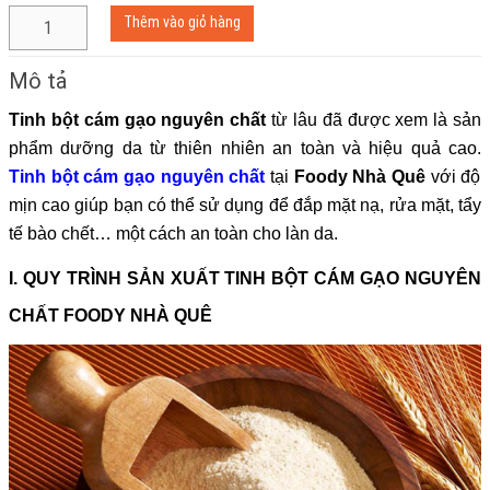
TINH
Thêm vào giỏ hàng
BỘT
CÁM
Mô tả
GẠO
NGUYÊN
Tinh bột cám gạo nguyên chất
từ lâu đã được xem là sản
CHẤT
phẩm dưỡng da từ thiên nhiên an toàn và hiệu quả cao.
số
lượng
Tinh bột cám gạo nguyên chất
tại
Foody Nhà Quê
với độ
mịn cao giúp bạn có thể sử dụng để đắp mặt nạ, rửa mặt, tẩy
tế bào chết… một cách an toàn cho làn da.
I. QUY TRÌNH SẢN XUẤT TINH BỘT CÁM GẠO NGUYÊN
CHẤT FOODY NHÀ QUÊ