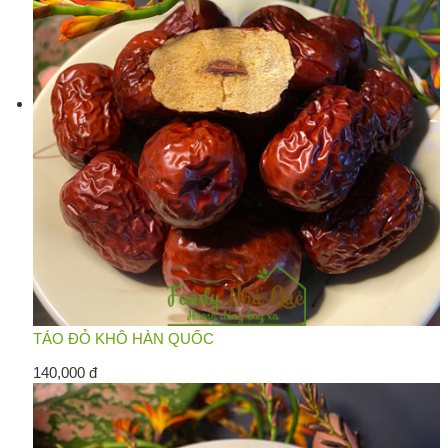
TÁO ĐỎ KHÔ HÀN QUỐC
140,000 đ