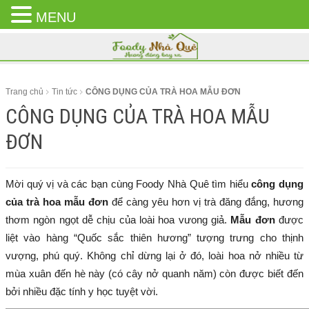
MENU
CLOSE
MENU
Trang chủ
Tin tức
CÔNG DỤNG CỦA TRÀ HOA MẪU ĐƠN
CÔNG DỤNG CỦA TRÀ HOA MẪU
ĐƠN
Mời quý vị và các bạn cùng Foody Nhà Quê tìm hiểu
công dụng
của trà hoa mẫu đơn
để càng yêu hơn vị trà đăng đắng, hương
thơm ngòn ngọt dễ chịu của loài hoa vưong giả.
Mẫu đơn
được
liệt vào hàng “Quốc sắc thiên hương” tượng trưng cho thịnh
vượng, phú quý. Không chỉ dừng lại ở đó, loài hoa nở nhiều từ
mùa xuân đến hè này (có cây nở quanh năm) còn được biết đến
bởi nhiều đặc tính y học tuyệt vời.