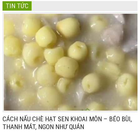
TIN TỨC
CÁCH NẤU CHÈ HẠT SEN KHOAI MÔN – BÉO BÙI,
THANH MÁT, NGON NHƯ QUÁN