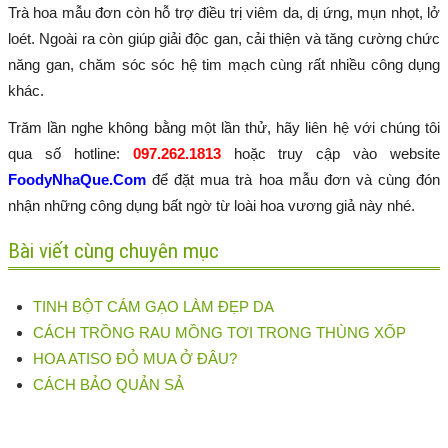
Trà hoa mẫu đơn còn hỗ trợ điều trị viêm da, dị ứng, mụn nhọt, lở
loét. Ngoài ra còn giúp giải độc gan, cải thiện và tăng cường chức
năng gan, chăm sóc sóc hệ tim mạch cùng rất nhiều công dụng
khác.
Trăm lần nghe không bằng một lần thử, hãy liên hệ với chúng tôi
qua số hotline:
097.262.1813
hoặc truy cập vào website
FoodyNhaQue.Com
để đặt mua trà hoa mẫu đơn và cùng đón
nhận những công dụng bất ngờ từ loài hoa vương giả này nhé.
Bài viết cùng chuyên mục
TINH BỘT CÁM GẠO LÀM ĐẸP DA
CÁCH TRỒNG RAU MỒNG TƠI TRONG THÙNG XỐP
HOA ATISO ĐỎ MUA Ở ĐÂU?
CÁCH BẢO QUẢN SẢ