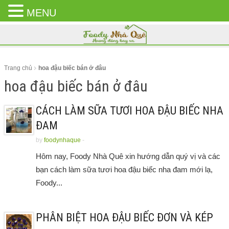
MENU
CLOSE
MENU
Trang chủ
hoa đậu biếc bán ở đâu
hoa đậu biếc bán ở đâu
CÁCH LÀM SỮA TƯƠI HOA ĐẬU BIẾC NHA
ĐAM
by
foodynhaque
-
Hôm nay, Foody Nhà Quê xin hướng dẫn quý vị và các
bạn cách làm sữa tươi hoa đậu biếc nha đam mới lạ,
Foody...
PHÂN BIỆT HOA ĐẬU BIẾC ĐƠN VÀ KÉP