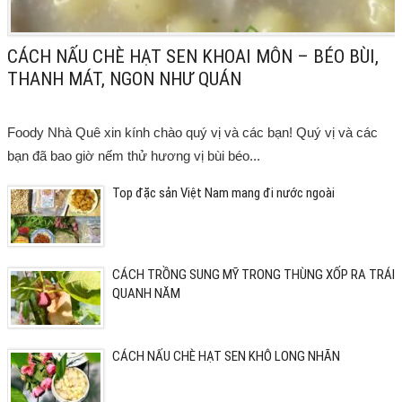
CÁCH NẤU CHÈ HẠT SEN KHOAI MÔN – BÉO BÙI,
THANH MÁT, NGON NHƯ QUÁN
Foody Nhà Quê xin kính chào quý vị và các bạn! Quý vị và các
bạn đã bao giờ nếm thử hương vị bùi béo...
Top đặc sản Việt Nam mang đi nước ngoài
CÁCH TRỒNG SUNG MỸ TRONG THÙNG XỐP RA TRÁI
QUANH NĂM
CÁCH NẤU CHÈ HẠT SEN KHÔ LONG NHÃN