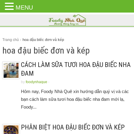
MENU
CLOSE
MENU
Trang chủ
hoa đậu biếc đơn và kép
hoa đậu biếc đơn và kép
CÁCH LÀM SỮA TƯƠI HOA ĐẬU BIẾC NHA
ĐAM
by
foodynhaque
-
Hôm nay, Foody Nhà Quê xin hướng dẫn quý vị và các
bạn cách làm sữa tươi hoa đậu biếc nha đam mới lạ,
Foody...
PHÂN BIỆT HOA ĐẬU BIẾC ĐƠN VÀ KÉP