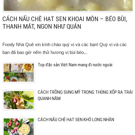
CÁCH NẤU CHÈ HẠT SEN KHOAI MÔN – BÉO BÙI,
THANH MÁT, NGON NHƯ QUÁN
Foody Nhà Quê xin kính chào quý vị và các bạn! Quý vị và các
bạn đã bao giờ nếm thử hương vị bùi béo...
Top đặc sản Việt Nam mang đi nước ngoài
CÁCH TRỒNG SUNG MỸ TRONG THÙNG XỐP RA TRÁI
QUANH NĂM
CÁCH NẤU CHÈ HẠT SEN KHÔ LONG NHÃN