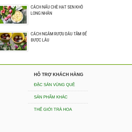
CÁCH NẤU CHÈ HẠT SEN KHÔ
LONG NHÃN
CÁCH NGÂM RƯỢU DÂU TẰM ĐỂ
ĐƯỢC LÂU
HỖ TRỢ KHÁCH HÀNG
ĐẶC SẢN VÙNG QUÊ
SẢN PHẨM KHÁC
THẾ GIỚI TRÀ HOA