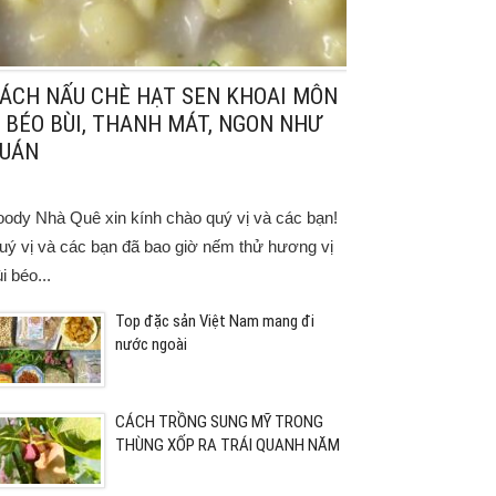
ÁCH NẤU CHÈ HẠT SEN KHOAI MÔN
 BÉO BÙI, THANH MÁT, NGON NHƯ
UÁN
oody Nhà Quê xin kính chào quý vị và các bạn!
uý vị và các bạn đã bao giờ nếm thử hương vị
i béo...
Top đặc sản Việt Nam mang đi
nước ngoài
CÁCH TRỒNG SUNG MỸ TRONG
THÙNG XỐP RA TRÁI QUANH NĂM