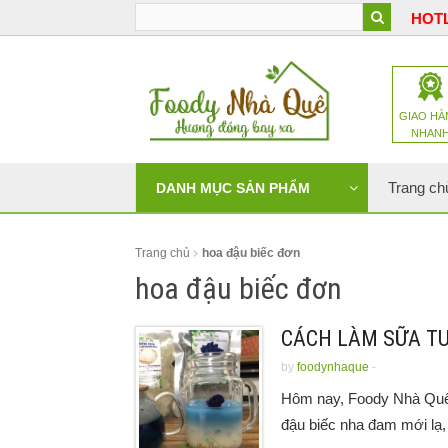
HOTL
GIAO HÀ
NHAN
Trang ch
DANH MỤC SẢN PHẨM
Trang chủ
hoa đậu biếc đơn
hoa đậu biếc đơn
CÁCH LÀM SỮA TƯ
by
foodynhaque
-
Hôm nay, Foody Nhà Quê 
đậu biếc nha đam mới lạ,