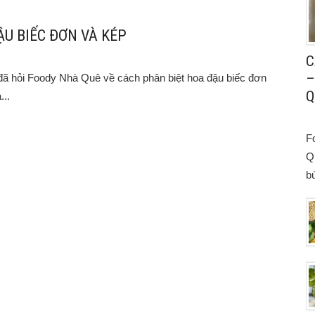
ẬU BIẾC ĐƠN VÀ KÉP
C
–
đã hỏi Foody Nhà Quê về cách phân biệt hoa đậu biếc đơn
Q
...
F
Q
bù