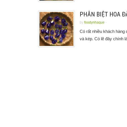
PHÂN BIỆT HOA Đ
by
foodynhaque
-
Có rất nhiều khách hàng 
và kép. Có lẽ đây chính là