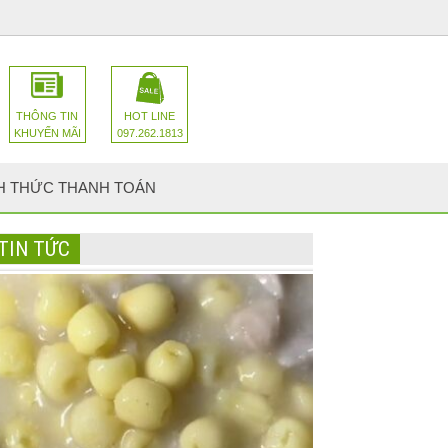
THÔNG TIN
HOT LINE
KHUYẾN MÃI
097.262.1813
H THỨC THANH TOÁN
TIN TỨC