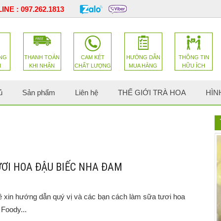
INE :
097.262.1813
NG
THANH TOÁN
CAM KÉT
HƯỚNG DẪN
THÔNG TIN
H
KHI NHẬN
CHẤT LƯỢNG
MUA HÀNG
HỮU ÍCH
ủ
Sản phẩm
Liên hệ
THẾ GIỚI TRÀ HOA
HÌN
ƠI HOA ĐẬU BIẾC NHA ĐAM
xin hướng dẫn quý vị và các bạn cách làm sữa tươi hoa
 Foody...