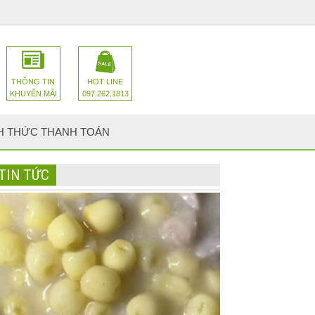
THÔNG TIN
HOT LINE
KHUYẾN MÃI
097.262.1813
H THỨC THANH TOÁN
TIN TỨC