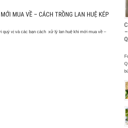
Ệ MỚI MUA VỀ – CÁCH TRỒNG LAN HUỆ KÉP
C
–
ới quý vị và các bạn cách xử lý lan huệ khi mới mua về –
Q
F
Q
bù