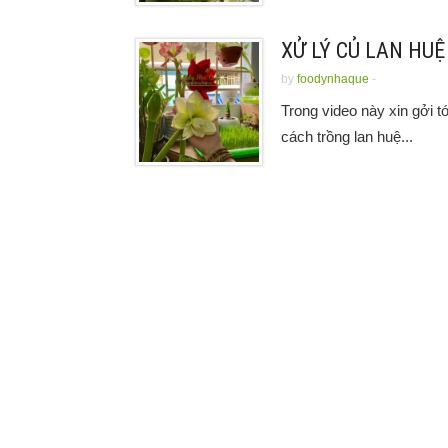
XỬ LÝ CỦ LAN HU
by
foodynhaque
-
Trong video này xin gởi t
cách trồng lan huệ...