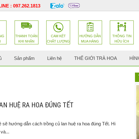
INE :
097.262.1813
NG
THANH TOÁN
CAM KÉT
HƯỚNG DẪN
THÔNG TIN
H
KHI NHẬN
CHẤT LƯỢNG
MUA HÀNG
HỮU ÍCH
ủ
Sản phẩm
Liên hệ
THẾ GIỚI TRÀ HOA
HÌN
AN HUỆ RA HOA ĐÚNG TẾT
sẽ hướng dẫn cách trồng củ lan huệ ra hoa đúng Tết. Hi
và...