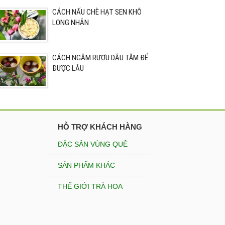
CÁCH NẤU CHÈ HẠT SEN KHÔ
LONG NHÃN
CÁCH NGÂM RƯỢU DÂU TẰM ĐỂ
ĐƯỢC LÂU
HỖ TRỢ KHÁCH HÀNG
ĐẶC SẢN VÙNG QUÊ
SẢN PHẨM KHÁC
THẾ GIỚI TRÀ HOA