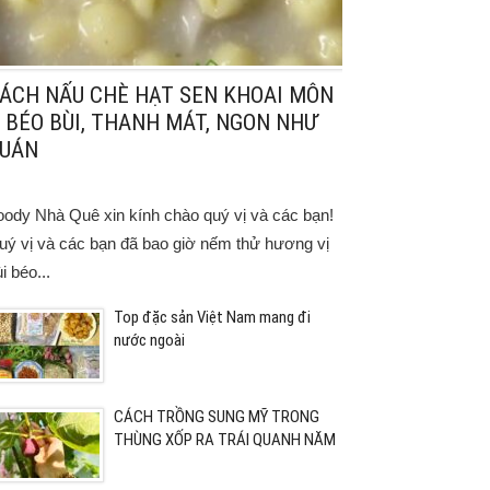
ÁCH NẤU CHÈ HẠT SEN KHOAI MÔN
 BÉO BÙI, THANH MÁT, NGON NHƯ
UÁN
oody Nhà Quê xin kính chào quý vị và các bạn!
uý vị và các bạn đã bao giờ nếm thử hương vị
i béo...
Top đặc sản Việt Nam mang đi
nước ngoài
CÁCH TRỒNG SUNG MỸ TRONG
THÙNG XỐP RA TRÁI QUANH NĂM