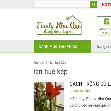
HOTL
GIAO HÀ
NHAN
Trang ch
DANH MỤC SẢN PHẨM
Trang chủ
lan huệ kép
lan huệ kép
CÁCH TRỒNG CỦ L
by
foodynhaque
-
Hôm nay, Foody Nhà Quê 
vọng video sẽ giúp quý vị 