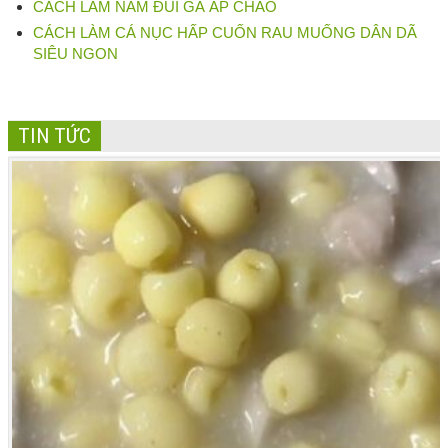
CÁCH LÀM NẤM ĐÙI GÀ ÁP CHẢO
CÁCH LÀM CÁ NỤC HẤP CUỐN RAU MUỐNG DÂN DÃ
SIÊU NGON
TIN TỨC