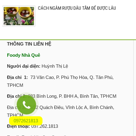
CÁCH NGÂM RƯỢU DÂU TẰM ĐỂ ĐƯỢC LÂU
THÔNG TIN LIÊN HỆ
Foody Nhà Quê
Người đại diện:
Huỳnh Thị Lệ
Địa chỉ 1:
73 Văn Cao, P. Phú Thọ Hòa, Q. Tân Phú,
TPHCM
Địa chỉ 2:
283 Bình Long, P. BHH A, Bình Tân, TPHCM
Địa chỉ 3: E5/32 Quách Điêu, Vĩnh Lộc A, Bình Chánh,
TPHCM
0972621813
Điện thoại:
097.262.1813