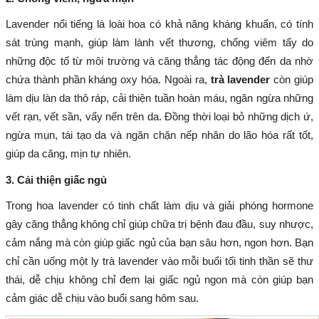
Lavender nổi tiếng là loài hoa có khả năng kháng khuẩn, có tính
sát trùng mạnh, giúp làm lành vết thương, chống viêm tấy do
những độc tố từ môi trường và căng thẳng tác động đến da nhờ
chứa thành phần kháng oxy hóa. Ngoài ra,
trà lavender
còn giúp
làm dịu làn da thô ráp, cải thiện tuần hoàn máu, ngăn ngừa những
vết rạn, vết sần, vẩy nến trên da. Đồng thời loại bỏ những dịch ứ,
ngừa mụn, tái tạo da và ngăn chặn nếp nhăn do lão hóa rất tốt,
giúp da căng, mịn tự nhiên.
3. Cải thiện giấc ngủ
Trong hoa lavender có tinh chất làm dịu và giải phóng hormone
gây căng thẳng không chỉ giúp chữa trị bệnh đau đầu, suy nhược,
cảm nắng mà còn giúp giấc ngủ của bạn sâu hơn, ngon hơn. Bạn
chỉ cần uống một ly trà lavender vào mỗi buổi tối tinh thần sẽ thư
thái, dễ chịu không chỉ đem lại giấc ngủ ngon mà còn giúp bạn
cảm giác dễ chịu vào buổi sang hôm sau.