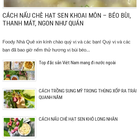
CÁCH NẤU CHÈ HẠT SEN KHOAI MÔN – BÉO BÙI,
THANH MÁT, NGON NHƯ QUÁN
Foody Nhà Quê xin kính chào quý vị và các bạn! Quý vị và các
bạn đã bao giờ nếm thử hương vị bùi béo...
Top đặc sản Việt Nam mang đi nước ngoài
CÁCH TRỒNG SUNG MỸ TRONG THÙNG XỐP RA TRÁI
QUANH NĂM
CÁCH NẤU CHÈ HẠT SEN KHÔ LONG NHÃN