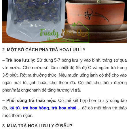
2. MỘT SỐ CÁCH PHA TRÀ HOA LƯU LY
– Trà hoa lưu ly:
Sử dụng 5-7 bông lưu ly vào bình, tráng sơ qua
với nước. Chế nước sôi tầm nhiệt độ 95 độ C và ngâm trà trong
3-5 phút. Rót ra thưởng thức. Nếu muốn uống lạnh có thể cho vào
ngăn mát tủ lạnh hoặc cho thêm đá. Có thể cho thêm đường
phèn/mật ong/chanh để tăng hương vị trà.
– Phối cùng trà thảo mộc:
Có thể kết hợp hoa lưu ly cùng táo
đỏ,
kỷ tử
,
trà hoa hồng
,
trà hoa nhài
… để có một bình trà thảo
mộc thơm ngon.
3. MUA TRÀ HOA LƯU LY Ở ĐÂU?