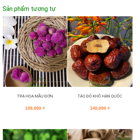
Sản phẩm tương tự
TRÀ HOA MẪU ĐƠN
TÁO ĐỎ KHÔ HÀN QUỐC
109,000
₫
140,000
₫