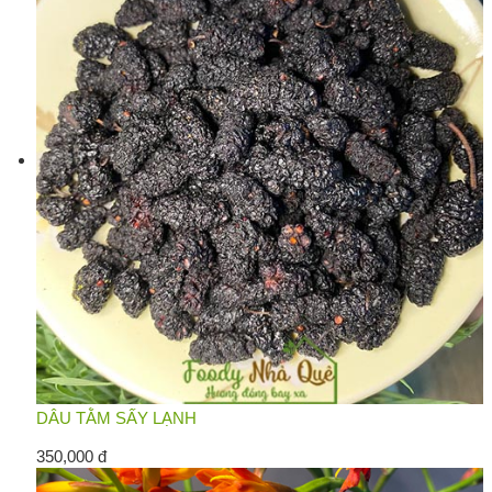
DÂU TẰM SẤY LẠNH
350,000 đ