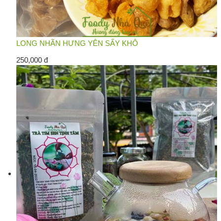
LONG NHÃN HƯNG YÊN SẤY KHÔ
250,000 đ