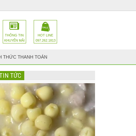
THÔNG TIN
HOT LINE
KHUYẾN MÃI
097.262.1813
H THỨC THANH TOÁN
TIN TỨC