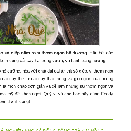
áo sò diệp nấm rơm thơm ngon bổ dưỡng
. Hầu hết các
kèm cùng cải cay hái trong vườn, và bánh tráng nướng.
hó cưỡng, hòa với chút dai dai từ thịt sò điệp, vị thơm ngọt
 cái cay the từ cải cay thái mỏng và giòn giòn của miếng
m
là món cháo đơn giản và dễ làm nhưng sự thơm ngon và
 hoa mỹ để khen ngợi. Quý vị và các bạn hãy cùng Foody
bạn thành công!
RẢI NGHIỆM KHO CÁ BỐNG SÔNG TRÀ KIM HỒNG