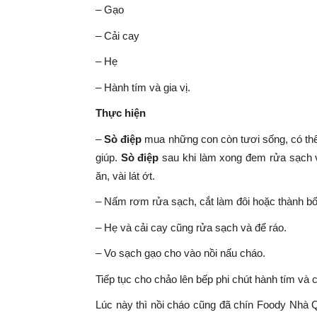
– Gạo
– Cải cay
– Hẹ
– Hành tím và gia vị.
Thực hiện
–
Sò điệp
mua những con còn tươi sống, có thể 
giúp.
Sò điệp
sau khi làm xong đem rửa sạch v
ăn, vài lát ớt.
– Nấm rơm rửa sạch, cắt làm đôi hoặc thành b
– Hẹ và cải cay cũng rửa sạch và để ráo.
– Vo sạch gạo cho vào nồi nấu chá
Tiếp tục cho chảo lên bếp phi chút hành tím và
Lúc này thì nồi cháo cũng đã chín Foody Nhà 