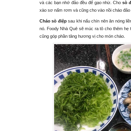
và các bạn nhớ đảo đều để gạo nhừ. Cho
sò đ
xào sơ nấm rơm và cũng cho vào nồi cháo đảo đ
Cháo sò điệp
sau khi nấu chín nên ăn nóng li
nó. Foody Nhà Quê sẽ múc ra tô cho thêm hẹ th
cũng góp phần tăng hương vị cho món cháo.