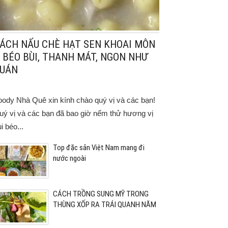
ÁCH NẤU CHÈ HẠT SEN KHOAI MÔN
 BÉO BÙI, THANH MÁT, NGON NHƯ
UÁN
oody Nhà Quê xin kính chào quý vị và các bạn!
uý vị và các bạn đã bao giờ nếm thử hương vị
i béo...
Top đặc sản Việt Nam mang đi
nước ngoài
CÁCH TRỒNG SUNG MỸ TRONG
THÙNG XỐP RA TRÁI QUANH NĂM