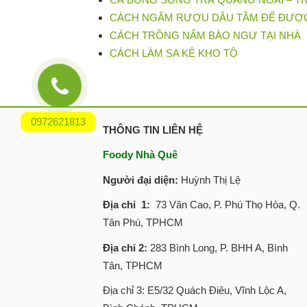
CÁCH NGÂM RƯỢU DÂU TẰM ĐỂ ĐƯỢ
CÁCH TRỒNG NẤM BÀO NGƯ TẠI NHÀ
CÁCH LÀM SA KÊ KHO TỘ
0972621813
THÔNG TIN LIÊN HỆ
Foody Nhà Quê
Người đại diện:
Huỳnh Thị Lệ
Địa chỉ 1:
73 Văn Cao, P. Phú Thọ Hòa, Q.
Tân Phú, TPHCM
Địa chỉ 2:
283 Bình Long, P. BHH A, Bình
Tân, TPHCM
Địa chỉ 3: E5/32 Quách Điêu, Vĩnh Lộc A,