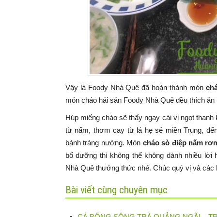
Vậy là Foody Nhà Quê đã hoàn thành món
ch
món cháo hải sản Foody Nhà Quê đều thích ăn 
Húp miếng cháo sẽ thấy ngay cái vị ngọt thanh k
từ nấm, thơm cay từ lá hẹ sẻ miền Trung, đến
bánh tráng nướng. Món
cháo sò điệp nấm rơ
bổ dưỡng thì không thể không dành nhiều lời
Nhà Quê thưởng thức nhé. Chúc quý vị và các 
Bài viết cùng chuyên mục
CÁ BỐNG SÔNG TRÀ QUẢNG NGÃI – T