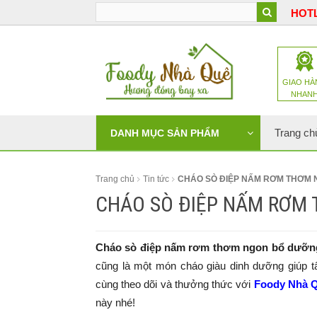
HOTL
GIAO HÀ
NHAN
Trang ch
DANH MỤC SẢN PHẨM
Trang chủ
Tin tức
CHÁO SÒ ĐIỆP NẤM RƠM THƠM
CHÁO SÒ ĐIỆP NẤM RƠM
Cháo sò điệp nấm rơm thơm ngon bổ dưỡn
cũng là một món cháo giàu dinh dưỡng giúp t
cùng theo dõi và thưởng thức với
Foody Nhà 
này nhé!