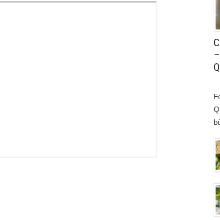
C
–
Q
F
Q
bù