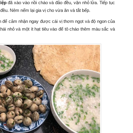
iệp
đã xào vào nồi cháo và đảo đều, vặn nhỏ lửa. Tiếp tục
ều. Nêm nếm lại gia vị cho vừa ăn và tắt bếp.
ền để cảm nhận ngay được cái vị thơm ngọt và độ ngon của
ái nhỏ và một ít hạt tiêu vào để tô cháo thêm màu sắc và