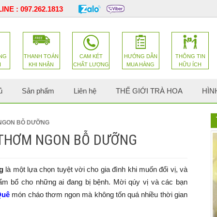
INE :
097.262.1813
NG
THANH TOÁN
CAM KÉT
HƯỚNG DẪN
THÔNG TIN
H
KHI NHẬN
CHẤT LƯỢNG
MUA HÀNG
HỮU ÍCH
ủ
Sản phẩm
Liên hệ
THẾ GIỚI TRÀ HOA
HÌN
 NGON BỖ DƯỠNG
 THƠM NGON BỖ DƯỠNG
g
là một lựa chọn tuyệt vời cho gia đình khi muốn đổi vị, và
ẩm bổ cho những ai đang bị bệnh. Mời qúy vị và các bạn
Quê
món cháo thơm ngon mà không tốn quá nhiều thời gian