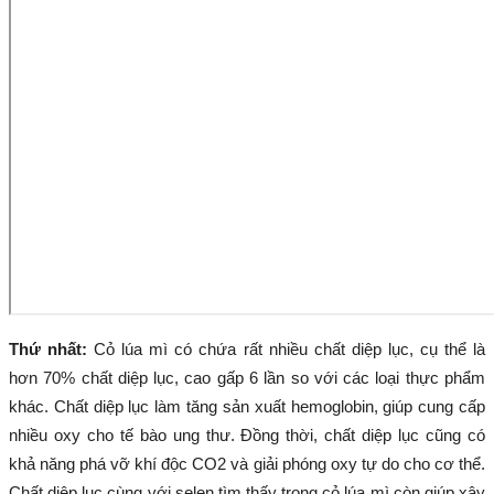
Thứ nhất:
Cỏ lúa mì có chứa rất nhiều chất diệp lục, cụ thể là
hơn 70% chất diệp lục, cao gấp 6 lần so với các loại thực phẩm
khác. Chất diệp lục làm tăng sản xuất hemoglobin, giúp cung cấp
nhiều oxy cho tế bào ung thư. Đồng thời, chất diệp lục cũng có
khả năng phá vỡ khí độc CO2 và giải phóng oxy tự do cho cơ thể.
Chất diệp lục cùng với selen tìm thấy trong cỏ lúa mì còn giúp xây