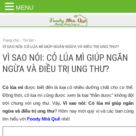
MENU
CLOSE
MENU
Trang chủ
Tin tức
VÌ SAO NÓI: CỎ LÚA MÌ GIÚP NGĂN NGỪA VÀ ĐIỀU TRỊ UNG THƯ?
VÌ SAO NÓI: CỎ LÚA MÌ GIÚP NGĂN
NGỪA VÀ ĐIỀU TRỊ UNG THƯ?
Cỏ lúa mì
được biết đến là loại cỏ nhiều dưỡng chất cho cơ thể.
Đồng thời, cỏ lúa mì cũng được xem là loại “thần dược” không đội
trời chung với ung thư. Vậy,
Vì sao nói: Cỏ lúa mì giúp ngăn
ngừa và điều trị ung thư
? Hôm nay mời quý vị và các bạn cùng
tìm hiểu với
Foody Nhà Quê
nhé!