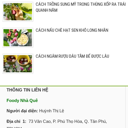
CÁCH TRỒNG SUNG MỸ TRONG THÙNG XỐP RA TRÁI
QUANH NĂM
CÁCH NẤU CHÈ HẠT SEN KHÔ LONG NHÃN
CÁCH NGÂM RƯỢU DÂU TẰM ĐỂ ĐƯỢC LÂU
THÔNG TIN LIÊN HỆ
Foody Nhà Quê
Người đại diện:
Huỳnh Thị Lệ
Địa chỉ 1:
73 Văn Cao, P. Phú Thọ Hòa, Q. Tân Phú,