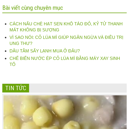
Bài viết cùng chuyên mục
CÁCH NẤU CHÈ HẠT SEN KHÔ TÁO ĐỎ, KỶ TỬ THANH
MÁT KHÔNG BỊ SƯỢNG
VÌ SAO NÓI: CỎ LÚA MÌ GIÚP NGĂN NGỪA VÀ ĐIỀU TRỊ
UNG THƯ?
DÂU TẰM SẤY LẠNH MUA Ở ĐÂU?
CHẾ BIẾN NƯỚC ÉP CỎ LÚA MÌ BẰNG MÁY XAY SINH
TỐ
TIN TỨC