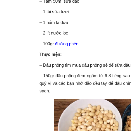
– Tầm 50ml sữa đặc
– 1 túi sữ
– 1 nắm lá dứa
– 2 lít nước lọc
– 100gr
đường phèn
Thực hiện:
– Đậu phộng tìm mua đậu phộng sẻ để sữa đậu
– 150gr đậu phộng đem ngâm từ 6-8 tiếng sau đ
quý vị và các bạn nhớ đảo đều tay để đậu chín
sạch.