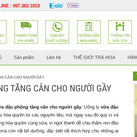
INE :
097.262.1813
NG
THANH TOÁN
CAM KÉT
HƯỚNG DẪN
THÔNG TIN
H
KHI NHẬN
CHẤT LƯỢNG
MUA HÀNG
HỮU ÍCH
ủ
Sản phẩm
Liên hệ
THẾ GIỚI TRÀ HOA
HÌN
NG CÂN CHO NGƯỜI GẦY
NG TĂNG CÂN CHO NGƯỜI GẦY
ữa đậu phộng tăng cân cho người gầy
. Uống ly
sữa đậu
ịu hòa quyện từ các nguyên liệu, mà ngay sau đó quý vị và
g hòa quyện cùng sữa, vị ngọt thanh dễ chịu thấm nơi đầu
à còn rất bổ dưỡng, đặc biệt rất thích hợp cho những ai