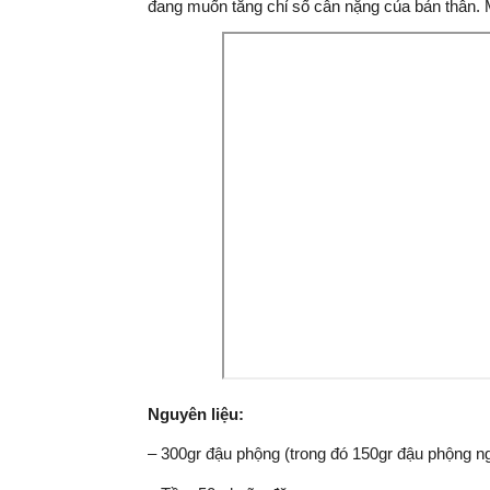
đang muốn tăng chỉ số cân nặng của bản thân. 
Nguyên liệu:
– 300gr đậu phộng (trong đó 150gr đậu phộng n