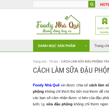
HOTL
GIAO HÀ
NHAN
Trang ch
DANH MỤC SẢN PHẨM
Trang chủ
Tin tức
CÁCH LÀM SỮA ĐẬU PHỘNG TĂ
CÁCH LÀM SỮA ĐẬU PHỘ
Foody Nhà Quê
xin được chia sẻ
cách làm s
phộng
không chỉ thích thú bởi mùi thơm dễ ch
các bạn sẽ cảm nhận được vị béo của đậu phộn
lưỡi. Ly
sữa đậu phộng
không chỉ thơm ngon m