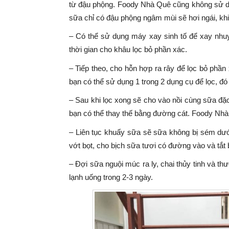
từ đậu phộng. Foody Nhà Quê cũng không sử 
sữa chỉ có đậu phộng ngâm mùi sẽ hơi ngái, kh
– Có thể sử dụng máy xay sinh tố để xay nhu
thời gian cho khâu lọc bỏ phần xác.
– Tiếp theo, cho hỗn hợp ra rây để lọc bỏ phần
bạn có thể sử dụng 1 trong 2 dụng cụ để lọc, đó 
– Sau khi lọc xong sẽ cho vào nồi cùng sữa đặc
bạn có thể thay thế bằng đường cát. Foody N
– Liên tục khuấy sữa sẽ sữa không bị sém dướ
vớt bọt, cho bịch sữa tươi có đường vào và tắt 
– Đợi sữa nguội múc ra ly, chai thủy tinh và t
lạnh uống trong 2-3 ngày.