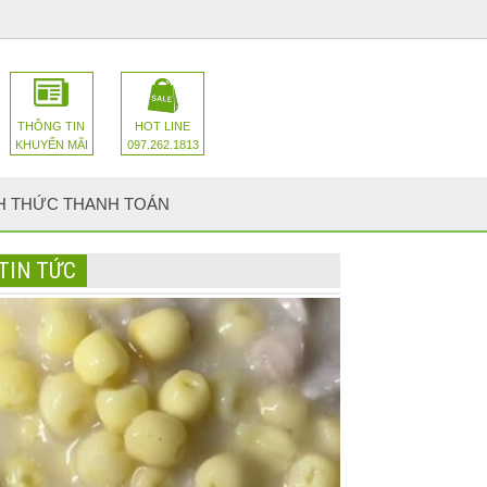
THÔNG TIN
HOT LINE
KHUYẾN MÃI
097.262.1813
H THỨC THANH TOÁN
TIN TỨC