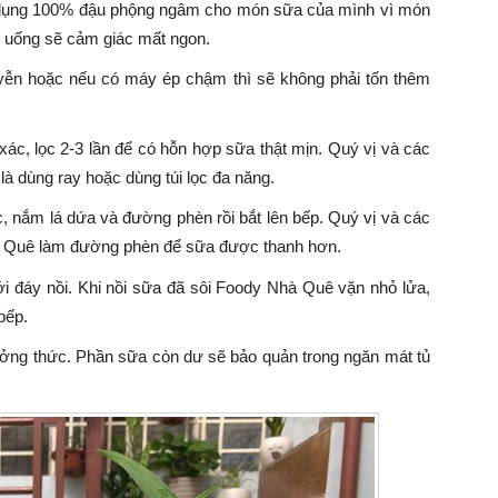
dụng 100% đậu phộng ngâm cho món sữa của mình vì món
i uống sẽ cảm giác mất ngon.
yễn hoặc nếu có máy ép chậm thì sẽ không phải tốn thêm
 xác, lọc 2-3 lần để có hỗn hợp sữa thật mịn. Quý vị và các
là dùng ray hoặc dùng túi lọc đa năng.
, nắm lá dứa và đường phèn rồi bắt lên bếp. Quý vị và các
hà Quê làm đường phèn để sữa được thanh hơn.
i đáy nồi. Khi nồi sữa đã sôi Foody Nhà Quê vặn nhỏ lửa,
bếp.
hưởng thức. Phần sữa còn dư sẽ bảo quản trong ngăn mát tủ