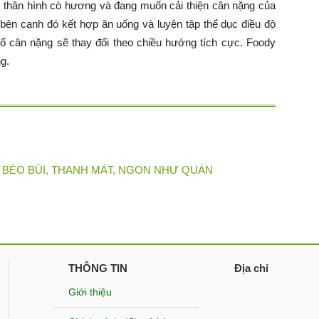
có thân hình cò hương và đang muốn cải thiện cân nặng của
bên cạnh đó kết hợp ăn uống và luyện tập thể dục điều độ
số cân nặng sẽ thay đổi theo chiều hướng tích cực. Foody
g.
 BÉO BÙI, THANH MÁT, NGON NHƯ QUÁN
THÔNG TIN
Địa chỉ
Giới thiệu