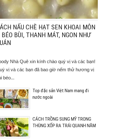
ÁCH NẤU CHÈ HẠT SEN KHOAI MÔN
 BÉO BÙI, THANH MÁT, NGON NHƯ
UÁN
oody Nhà Quê xin kính chào quý vị và các bạn!
uý vị và các bạn đã bao giờ nếm thử hương vị
i béo...
Top đặc sản Việt Nam mang đi
nước ngoài
CÁCH TRỒNG SUNG MỸ TRONG
THÙNG XỐP RA TRÁI QUANH NĂM