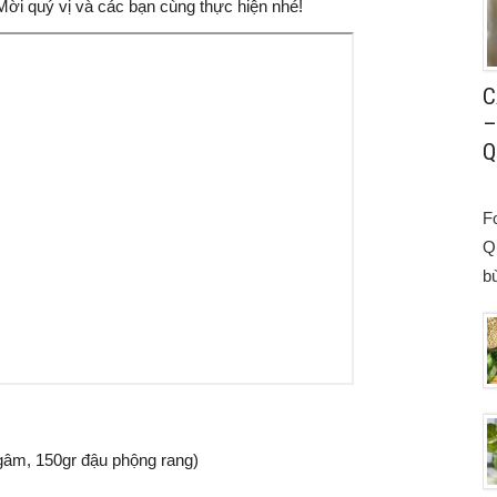
Mời quý vị và các bạn cùng thực hiện nhé!
C
–
Q
F
Q
bù
gâm, 150gr đậu phộng rang)