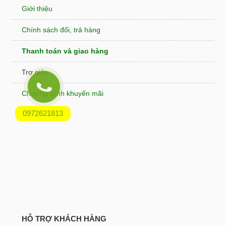
Giới thiệu
Chính sách đổi, trả hàng
Thanh toán và giao hàng
Trợ giúp
Chương trình khuyến mãi
0972621813
Địa chỉ
HỖ TRỢ KHÁCH HÀNG