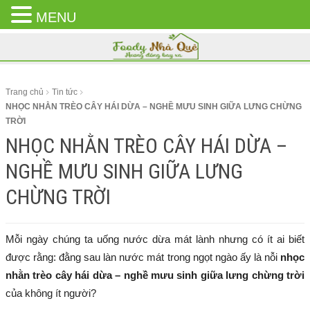
MENU
CLOSE
MENU
Trang chủ
Tin tức
NHỌC NHẰN TRÈO CÂY HÁI DỪA – NGHỀ MƯU SINH GIỮA LƯNG CHỪNG
TRỜI
NHỌC NHẰN TRÈO CÂY HÁI DỪA –
NGHỀ MƯU SINH GIỮA LƯNG
CHỪNG TRỜI
Mỗi ngày chúng ta uống nước dừa mát lành nhưng có ít ai biết
được rằng: đằng sau làn nước mát trong ngọt ngào ấy là nỗi
nhọc
nhằn trèo cây hái dừa – nghề mưu sinh giữa lưng chừng trời
của không ít người?