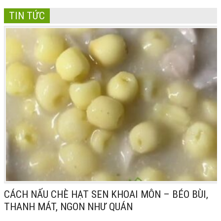
TIN TỨC
CÁCH NẤU CHÈ HẠT SEN KHOAI MÔN – BÉO BÙI,
THANH MÁT, NGON NHƯ QUÁN