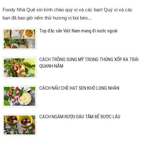
Foody Nhà Quê xin kính chào quý vị và các bạn! Quý vị và các
bạn đã bao giờ nếm thử hương vị bùi béo...
Top đặc sản Việt Nam mang đi nước ngoài
CÁCH TRỒNG SUNG MỸ TRONG THÙNG XỐP RA TRÁI
QUANH NĂM
CÁCH NẤU CHÈ HẠT SEN KHÔ LONG NHÃN
CÁCH NGÂM RƯỢU DÂU TẰM ĐỂ ĐƯỢC LÂU