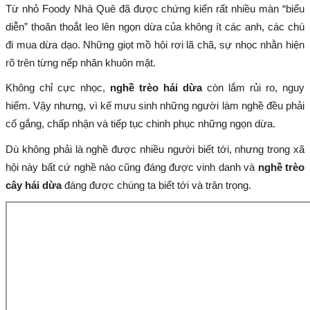
Từ nhỏ Foody Nhà Quê đã được chứng kiến rất nhiều màn “biểu
diễn” thoăn thoắt leo lên ngọn dừa của không ít các anh, các chú
đi mua dừa dạo. Những giọt mồ hôi rơi lã chã, sự nhọc nhằn hiện
rõ trên từng nếp nhăn khuôn mặt.
Không chỉ cực nhọc,
nghề trèo hái dừa
còn lắm rủi ro, nguy
hiểm. Vậy nhưng, vì kế mưu sinh những người làm nghề đều phải
cố gắng, chấp nhận và tiếp tục chinh phục những ngọn dừa.
Dù không phải là nghề được nhiều người biết tới, nhưng trong xã
hội này bất cứ nghề nào cũng đáng được vinh danh và
nghề trèo
cây hái dừa
đáng được chúng ta biết tới và trân trọng.