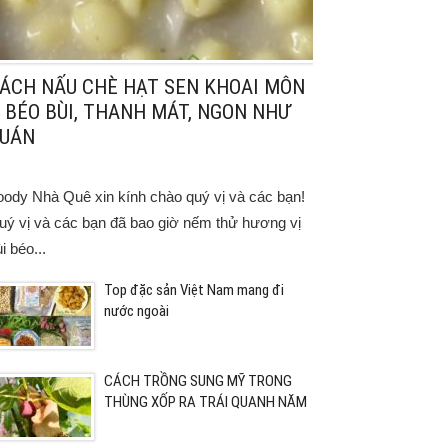
ÁCH NẤU CHÈ HẠT SEN KHOAI MÔN
 BÉO BÙI, THANH MÁT, NGON NHƯ
UÁN
oody Nhà Quê xin kính chào quý vị và các bạn!
uý vị và các bạn đã bao giờ nếm thử hương vị
i béo...
Top đặc sản Việt Nam mang đi
nước ngoài
CÁCH TRỒNG SUNG MỸ TRONG
THÙNG XỐP RA TRÁI QUANH NĂM