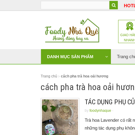
HOTL
GIAO HÀ
NHAN
Trang ch
DANH MỤC SẢN PHẨM
Trang chủ
cách pha trà hoa oải hương
cách pha trà hoa oải hươ
TÁC DỤNG PHỤ CỦ
by
foodynhaque
-
Trà hoa Lavender có rất n
những tác dụng phụ khôn