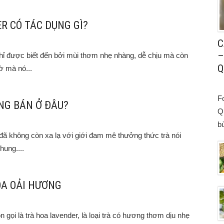
R CÓ TÁC DỤNG GÌ?
C
–
hỉ được biết đến bởi mùi thơm nhẹ nhàng, dễ chịu mà còn
Q
ờ mà nó...
F
NG BÁN Ở ĐÂU?
Q
bù
 đã không còn xa lạ với giới đam mê thưởng thức trà nói
hung....
OA OẢI HƯƠNG
 gọi là trà hoa lavender, là loại trà có hương thơm dịu nhẹ