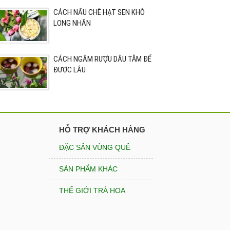
CÁCH NẤU CHÈ HẠT SEN KHÔ
LONG NHÃN
CÁCH NGÂM RƯỢU DÂU TẰM ĐỂ
ĐƯỢC LÂU
HỖ TRỢ KHÁCH HÀNG
ĐẶC SẢN VÙNG QUÊ
SẢN PHẨM KHÁC
THẾ GIỚI TRÀ HOA