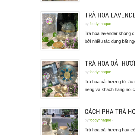
TRÀ HOA LAVENDE
by
foodynhaque
-
Trà hoa lavender không c
bởi nhiều tác dụng bất ng
TRÀ HOA OẢI HƯƠ
by
foodynhaque
-
Trà hoa oải hương từ lâu
riêng và khách hàng nói c
CÁCH PHA TRÀ H
by
foodynhaque
-
Trà hoa oải hương hay còn