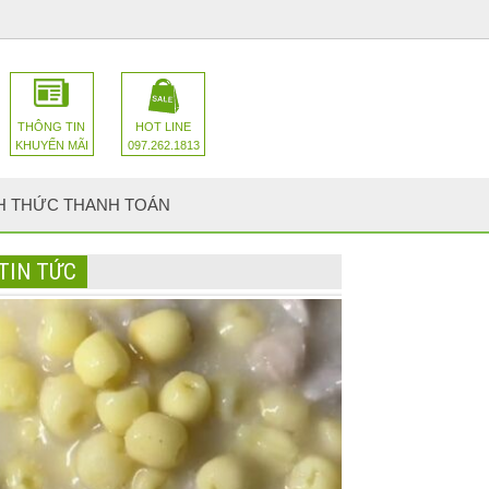
THÔNG TIN
HOT LINE
KHUYẾN MÃI
097.262.1813
H THỨC THANH TOÁN
TIN TỨC