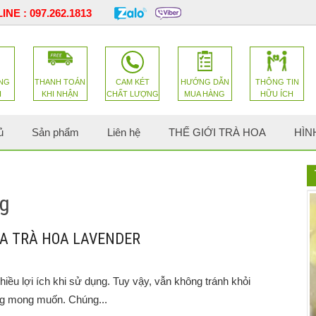
INE :
097.262.1813
NG
THANH TOÁN
CAM KÉT
HƯỚNG DẪN
THÔNG TIN
H
KHI NHẬN
CHẤT LƯỢNG
MUA HÀNG
HỮU ÍCH
ủ
Sản phẩm
Liên hệ
THẾ GIỚI TRÀ HOA
HÌN
ng
A TRÀ HOA LAVENDER
hiều lợi ích khi sử dụng. Tuy vậy, vẫn không tránh khỏi
g mong muốn. Chúng...