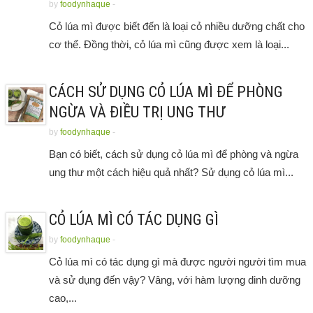
by
foodynhaque
-
Cỏ lúa mì được biết đến là loại cỏ nhiều dưỡng chất cho
cơ thể. Đồng thời, cỏ lúa mì cũng được xem là loại...
CÁCH SỬ DỤNG CỎ LÚA MÌ ĐỂ PHÒNG
NGỪA VÀ ĐIỀU TRỊ UNG THƯ
by
foodynhaque
-
Bạn có biết, cách sử dụng cỏ lúa mì để phòng và ngừa
ung thư một cách hiệu quả nhất? Sử dụng cỏ lúa mì...
CỎ LÚA MÌ CÓ TÁC DỤNG GÌ
by
foodynhaque
-
Cỏ lúa mì có tác dụng gì mà được người người tìm mua
và sử dụng đến vậy? Vâng, với hàm lượng dinh dưỡng
cao,...