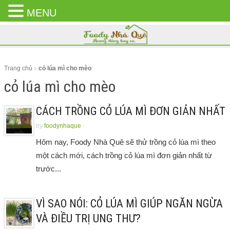
MENU
CLOSE
MENU
Trang chủ
cỏ lúa mì cho mèo
cỏ lúa mì cho mèo
CÁCH TRỒNG CỎ LÚA MÌ ĐƠN GIẢN NHẤT
by
foodynhaque
-
Hôm nay, Foody Nhà Quê sẽ thử trồng cỏ lúa mì theo
một cách mới, cách trồng cỏ lúa mì đơn giản nhất từ
trước...
VÌ SAO NÓI: CỎ LÚA MÌ GIÚP NGĂN NGỪA
VÀ ĐIỀU TRỊ UNG THƯ?