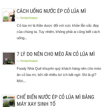
CÁCH UỐNG NƯỚC ÉP CỎ LÚA MÌ
by
foodynhaque
-
Cỏ lúa mì là thần dược đối với sức khỏe lẫn sắc đẹp
của chúng ta. Tuy nhiên, không phải ai cũng biết cách
uống...
7 LÝ DO NÊN CHO MÈO ĂN CỎ LÚA MÌ
by
foodynhaque
-
Foody Nhà Quê khuyên quý khách hàng nên cho mèo
ăn cỏ lúa mì, bởi rất nhiều lợi ích bất ngờ. Đó là gì?
Mời...
CHẾ BIẾN NƯỚC ÉP CỎ LÚA MÌ BẰNG
MÁY XAY SINH TỐ