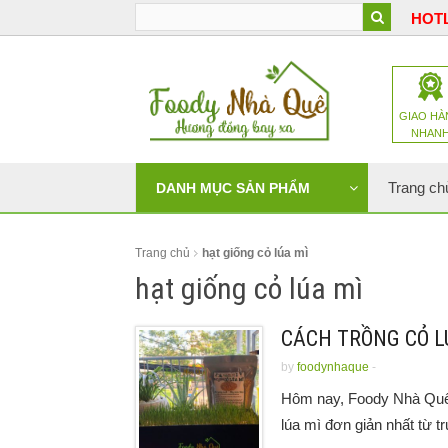
HOTL
GIAO HÀ
NHAN
Trang ch
DANH MỤC SẢN PHẨM
Trang chủ
hạt giống cỏ lúa mì
hạt giống cỏ lúa mì
CÁCH TRỒNG CỎ L
by
foodynhaque
-
Hôm nay, Foody Nhà Quê s
lúa mì đơn giản nhất từ tr