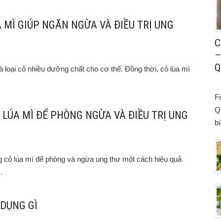
ÚA MÌ GIÚP NGĂN NGỪA VÀ ĐIỀU TRỊ UNG
C
–
Q
à loại cỏ nhiều dưỡng chất cho cơ thể. Đồng thời, cỏ lúa mì
F
Q
 LÚA MÌ ĐỂ PHÒNG NGỪA VÀ ĐIỀU TRỊ UNG
bù
g cỏ lúa mì để phòng và ngừa ung thư một cách hiệu quả
.
 DỤNG GÌ