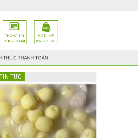
THÔNG TIN
HOT LINE
KHUYẾN MÃI
097.262.1813
H THỨC THANH TOÁN
TIN TỨC