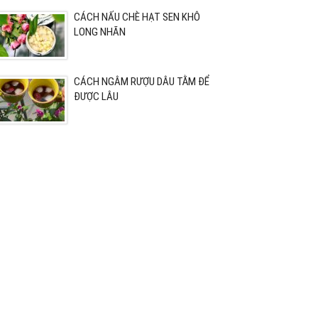
CÁCH NẤU CHÈ HẠT SEN KHÔ
LONG NHÃN
CÁCH NGÂM RƯỢU DÂU TẰM ĐỂ
ĐƯỢC LÂU