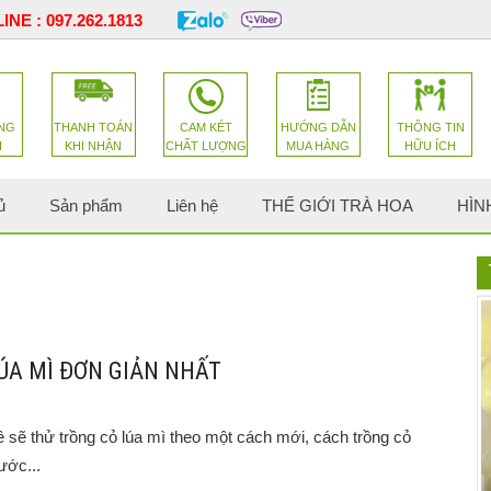
INE :
097.262.1813
NG
THANH TOÁN
CAM KÉT
HƯỚNG DẪN
THÔNG TIN
H
KHI NHẬN
CHẤT LƯỢNG
MUA HÀNG
HỮU ÍCH
ủ
Sản phẩm
Liên hệ
THẾ GIỚI TRÀ HOA
HÌN
ÚA MÌ ĐƠN GIẢN NHẤT
ẽ thử trồng cỏ lúa mì theo một cách mới, cách trồng cỏ
ước...