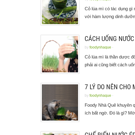
Cỏ lúa mì có tác dụng g
với hàm lượng dinh dưỡng
CÁCH UỐNG NƯỚC 
by
foodynhaque
-
Cỏ lúa mì là thần dược đ
phải ai cũng biết cách uốn
7 LÝ DO NÊN CHO 
by
foodynhaque
-
Foody Nhà Quê khuyên quý
ích bất ngờ. Đó là gì? Mời