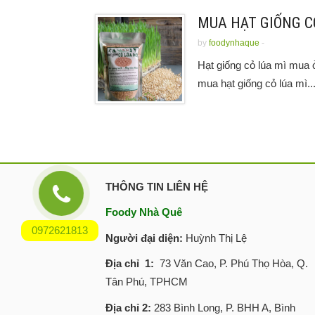
MUA HẠT GIỐNG C
by
foodynhaque
-
Hạt giống cỏ lúa mì mua 
mua hạt giống cỏ lúa mì..
THÔNG TIN LIÊN HỆ
Foody Nhà Quê
0972621813
Người đại diện:
Huỳnh Thị Lệ
Địa chỉ 1:
73 Văn Cao, P. Phú Thọ Hòa, Q.
Tân Phú, TPHCM
Địa chỉ 2:
283 Bình Long, P. BHH A, Bình