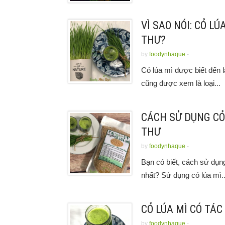
VÌ SAO NÓI: CỎ L
THƯ?
by
foodynhaque
-
Cỏ lúa mì được biết đến l
cũng được xem là loại...
CÁCH SỬ DỤNG CỎ
THƯ
by
foodynhaque
-
Bạn có biết, cách sử dụn
nhất? Sử dụng cỏ lúa mì..
CỎ LÚA MÌ CÓ TÁC
by
foodynhaque
-