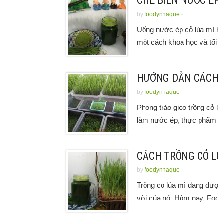
CHẾ BIẾN NƯỚC É
by
foodynhaque
-
Uống nước ép cỏ lúa mì 
một cách khoa học và tối 
HƯỚNG DẪN CÁCH 
by
foodynhaque
-
Phong trào gieo trồng cỏ 
làm nước ép, thực phẩm 
CÁCH TRỒNG CỎ L
by
foodynhaque
-
Trồng cỏ lúa mì đang đượ
vời của nó. Hôm nay, Fo